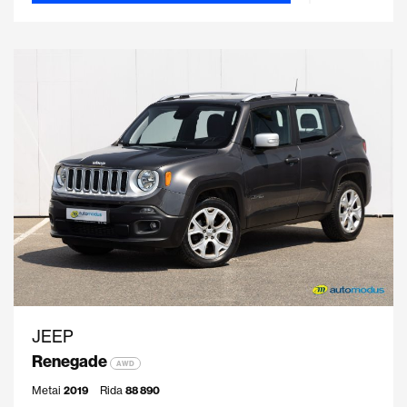
JEEP
Renegade
AWD
Metai
2019
Rida
88 890