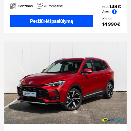
148 €
Benzinas
Automatinė
nuo
i
/mėn
Kaina
Peržiūrėti pasiūlymą
14 990 €