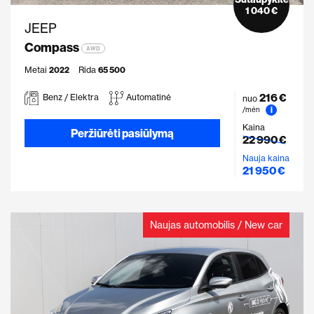
1 040 €
JEEP
Compass
AWD
Metai
2022
Rida
65 500
216 €
Benz / Elektra
Automatinė
nuo
i
/mėn
Kaina
Peržiūrėti pasiūlymą
22 990 €
Nauja kaina
21 950 €
Naujas automobilis / New car