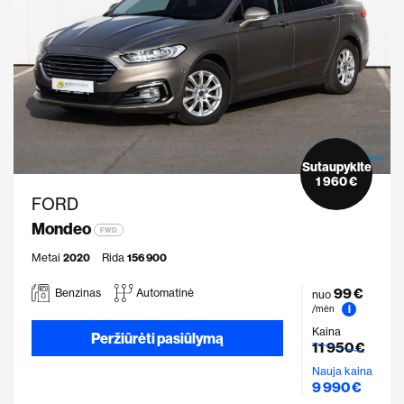
Sutaupykite
1 960 €
FORD
Mondeo
FWD
Metai
2020
Rida
156 900
99 €
Benzinas
Automatinė
nuo
i
/mėn
Kaina
Peržiūrėti pasiūlymą
11 950 €
Nauja kaina
9 990 €