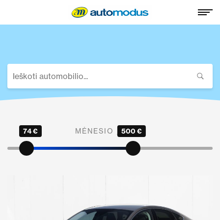
74 €
MĖNESIO ĮMOKA
500 €