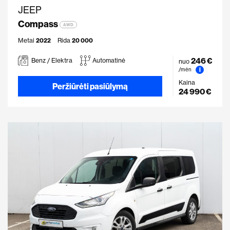
JEEP
Compass
AWD
Metai
2022
Rida
20 000
246 €
Benz / Elektra
Automatinė
nuo
i
/mėn
Kaina
Peržiūrėti pasiūlymą
24 990 €