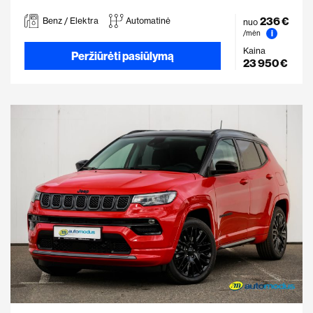
236 €
Benz / Elektra
Automatinė
nuo
i
/mėn
Kaina
Peržiūrėti pasiūlymą
23 950 €