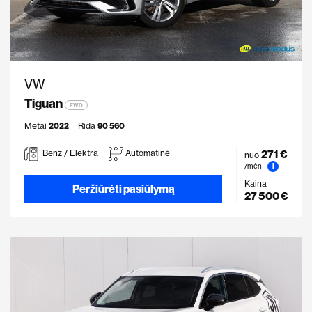
VW
Tiguan
FWD
Metai
2022
Rida
90 560
271 €
Benz / Elektra
Automatinė
nuo
i
/mėn
Kaina
Peržiūrėti pasiūlymą
27 500 €