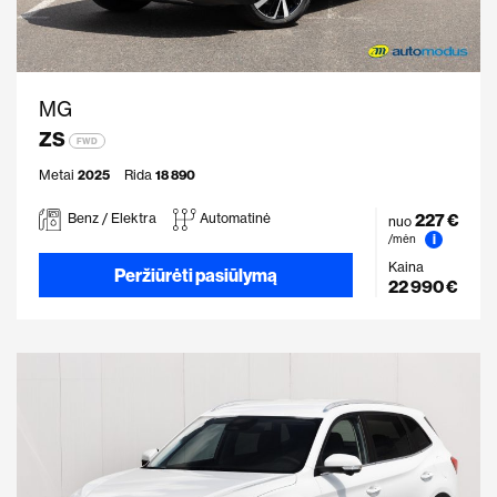
MG
ZS
FWD
Metai
2025
Rida
18 890
227 €
Benz / Elektra
Automatinė
nuo
i
/mėn
Kaina
Peržiūrėti pasiūlymą
22 990 €