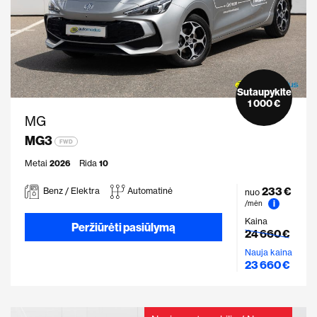
Sutaupykite
1 000 €
MG
MG3
FWD
Metai
2026
Rida
10
233 €
Benz / Elektra
Automatinė
nuo
i
/mėn
Kaina
Peržiūrėti pasiūlymą
24 660 €
Nauja kaina
23 660 €