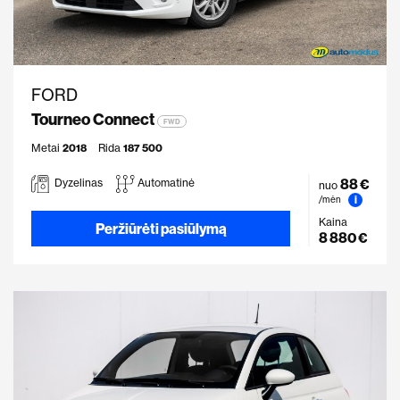
FORD
Tourneo Connect
FWD
Metai
2018
Rida
187 500
88 €
Dyzelinas
Automatinė
nuo
i
/mėn
Kaina
Peržiūrėti pasiūlymą
8 880 €