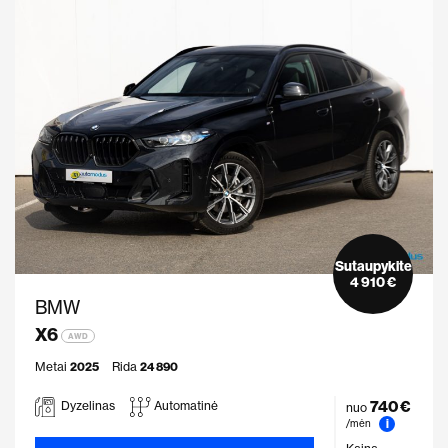
Sutaupykite
4 910 €
BMW
X6
AWD
Metai
2025
Rida
24 890
740 €
Dyzelinas
Automatinė
nuo
i
/mėn