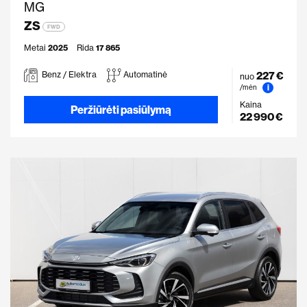
MG
ZS
FWD
Metai
2025
Rida
17 865
227 €
Benz / Elektra
Automatinė
nuo
i
/mėn
Kaina
Peržiūrėti pasiūlymą
22 990 €