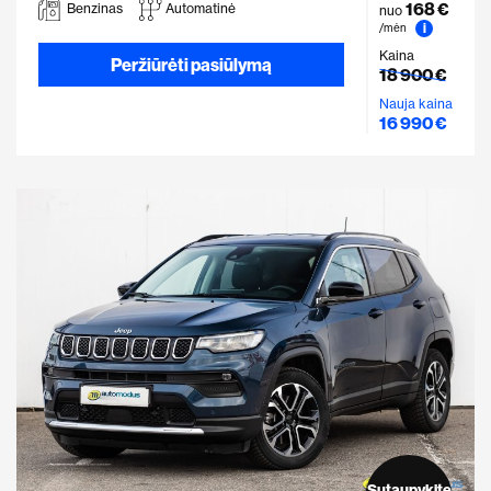
168 €
Benzinas
Automatinė
nuo
i
/mėn
Kaina
Peržiūrėti pasiūlymą
18 900 €
Nauja kaina
16 990 €
Sutaupykite