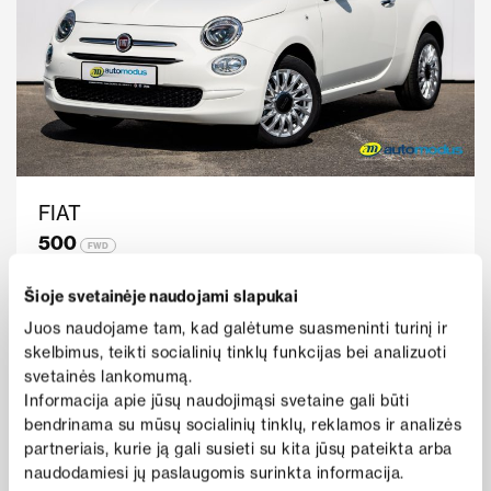
FIAT
500
FWD
Metai
2022
Rida
35 950
Šioje svetainėje naudojami slapukai
138 €
Benzinas
Mechaninė
nuo
Juos naudojame tam, kad galėtume suasmeninti turinį ir
i
/mėn
skelbimus, teikti socialinių tinklų funkcijas bei analizuoti
Kaina
Peržiūrėti pasiūlymą
svetainės lankomumą.
13 950 €
Informacija apie jūsų naudojimąsi svetaine gali būti
bendrinama su mūsų socialinių tinklų, reklamos ir analizės
partneriais, kurie ją gali susieti su kita jūsų pateikta arba
naudodamiesi jų paslaugomis surinkta informacija.