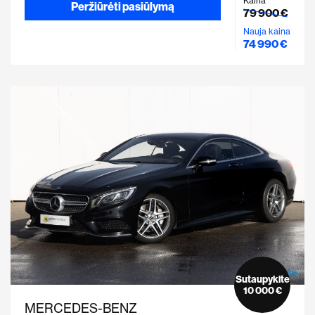
Kaina
Peržiūrėti pasiūlymą
79 900 €
Nauja kaina
74 990 €
Sutaupykite
10 000 €
MERCEDES-BENZ