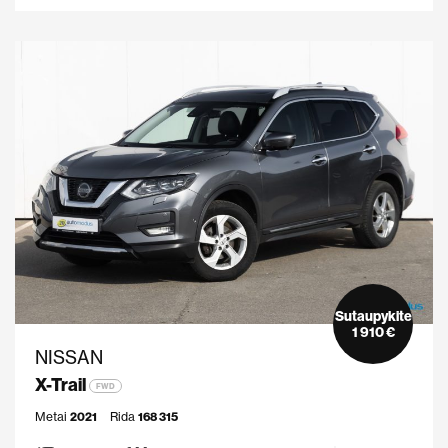
Sutaupykite
1 910 €
NISSAN
X-Trail
FWD
Metai
2021
Rida
168 315