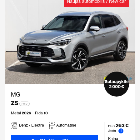
Naujas automobilis / New car
Sutaupykite
2 000 €
MG
ZS
FWD
Metai
2026
Rida
10
263 €
Benz / Elektra
Automatinė
nuo
i
/mėn
Kaina