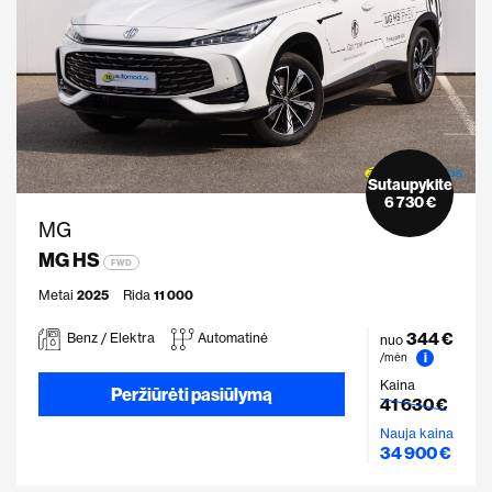
Sutaupykite
6 730 €
MG
MG HS
FWD
Metai
2025
Rida
11 000
344 €
Benz / Elektra
Automatinė
nuo
i
/mėn
Kaina
Peržiūrėti pasiūlymą
41 630 €
Nauja kaina
34 900 €