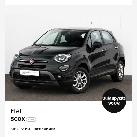
Sutaupykite
960 €
FIAT
500X
FWD
Metai
2019
Rida
106 325