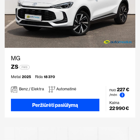
MG
ZS
FWD
Metai
2025
Rida
18 370
227 €
Benz / Elektra
Automatinė
nuo
i
/mėn
Kaina
Peržiūrėti pasiūlymą
22 990 €