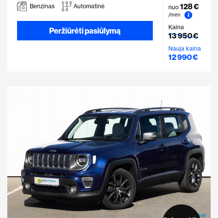
128 €
Benzinas
Automatinė
nuo
i
/mėn
Kaina
Peržiūrėti pasiūlymą
13 950 €
Nauja kaina
12 990 €