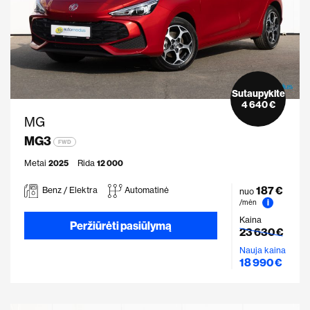
Sutaupykite
4 640 €
MG
MG3
FWD
Metai
2025
Rida
12 000
187 €
Benz / Elektra
Automatinė
nuo
i
/mėn
Kaina
Peržiūrėti pasiūlymą
23 630 €
Nauja kaina
18 990 €