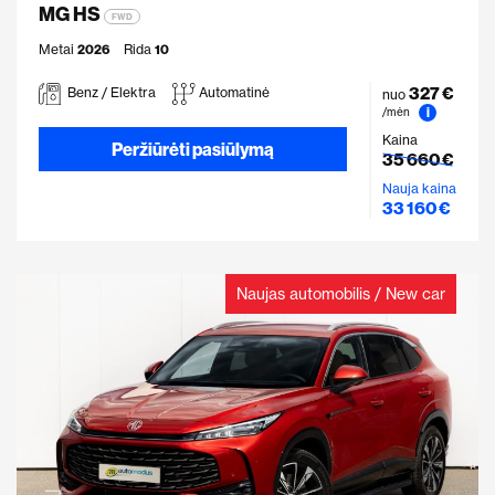
MG HS
FWD
Metai
2026
Rida
10
327 €
Benz / Elektra
Automatinė
nuo
i
/mėn
Kaina
Peržiūrėti pasiūlymą
35 660 €
Nauja kaina
33 160 €
Naujas automobilis / New car