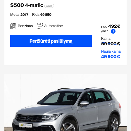
S500 4-matic
AWD
Metai
2017
Rida
69 850
492 €
Benzinas
Automatinė
nuo
i
/mėn
Kaina
Peržiūrėti pasiūlymą
59 900 €
Nauja kaina
49 900 €