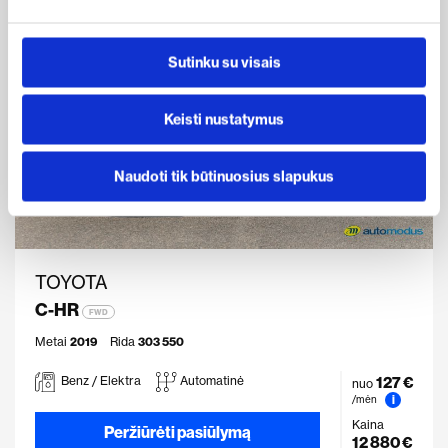
Sutinku su visais
Keisti nustatymus
Naudoti tik būtinuosius slapukus
TOYOTA
C-HR
FWD
Metai
2019
Rida
303 550
127 €
Benz / Elektra
Automatinė
nuo
i
/mėn
Kaina
Peržiūrėti pasiūlymą
12 880 €