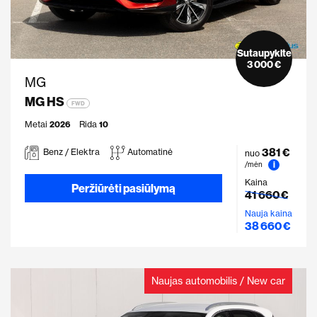
Sutaupykite
3 000 €
MG
MG HS
FWD
Metai
2026
Rida
10
381 €
Benz / Elektra
Automatinė
nuo
i
/mėn
Kaina
Peržiūrėti pasiūlymą
41 660 €
Nauja kaina
38 660 €
Naujas automobilis / New car