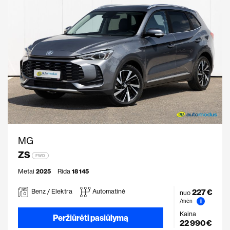
MG
ZS
FWD
Metai
2025
Rida
18 145
227 €
Benz / Elektra
Automatinė
nuo
i
/mėn
Kaina
Peržiūrėti pasiūlymą
22 990 €