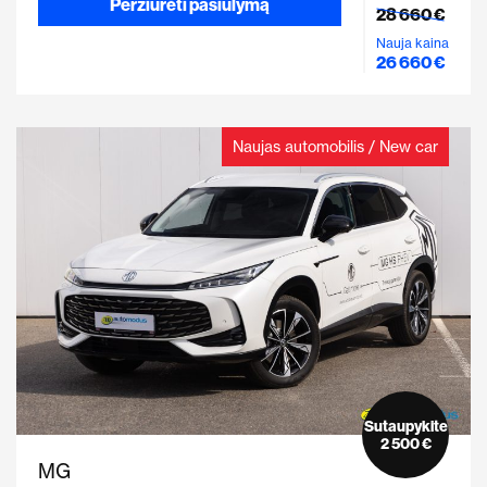
Peržiūrėti pasiūlymą
28 660 €
Nauja kaina
26 660 €
Naujas automobilis / New car
Sutaupykite
2 500 €
MG