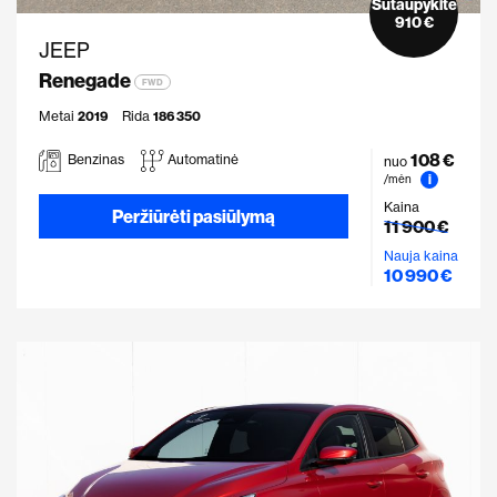
Sutaupykite
910 €
JEEP
Renegade
FWD
Metai
2019
Rida
186 350
108 €
Benzinas
Automatinė
nuo
i
/mėn
Kaina
Peržiūrėti pasiūlymą
11 900 €
Nauja kaina
10 990 €