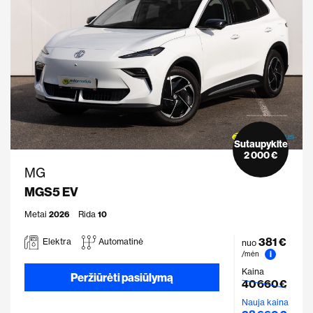
Sutaupykite
2 000 €
MG
MGS5 EV
Metai
2026
Rida
10
381 €
Elektra
Automatinė
nuo
i
/mėn
Kaina
Peržiūrėti pasiūlymą
40 660 €
Nauja kaina