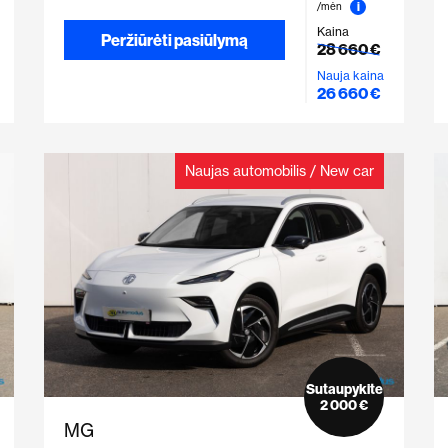
i
/mėn
Kaina
Peržiūrėti pasiūlymą
28 660 €
Nauja kaina
26 660 €
Naujas automobilis / New car
Sutaupykite
2 000 €
MG