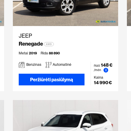
JEEP
Renegade
AWD
Metai
2019
Rida
88 890
148 €
Benzinas
Automatinė
nuo
i
/mėn
Kaina
Peržiūrėti pasiūlymą
14 990 €