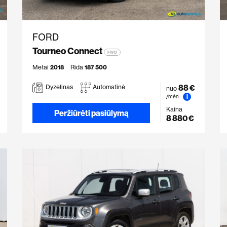
FORD
Tourneo Connect
FWD
Metai
2018
Rida
187 500
88 €
Dyzelinas
Automatinė
nuo
i
/mėn
Kaina
Peržiūrėti pasiūlymą
8 880 €