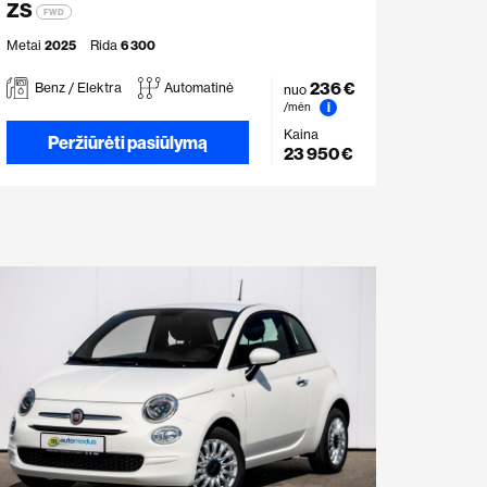
ZS
FWD
Metai
2025
Rida
6 300
236 €
Benz / Elektra
Automatinė
nuo
i
/mėn
Kaina
Peržiūrėti pasiūlymą
23 950 €