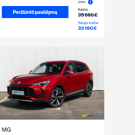
i
/mėn
Kaina
Peržiūrėti pasiūlymą
35 660 €
Nauja kaina
33 160 €
MG