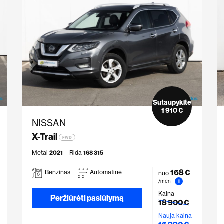
Sutaupykite
1 910 €
NISSAN
X-Trail
FWD
Metai
2021
Rida
168 315
168 €
Benzinas
Automatinė
nuo
i
/mėn
Kaina
Peržiūrėti pasiūlymą
18 900 €
Nauja kaina