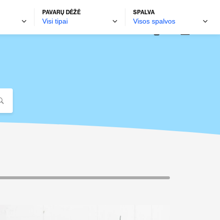
PAVARŲ DĖŽĖ
SPALVA
autobravamotors.lt