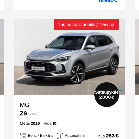
16 990 €
Naujas automobilis / New car
Sutaupykite
2 000 €
MG
ZS
FWD
Metai
2026
Rida
10
263 €
Benz / Elektra
Automatinė
nuo