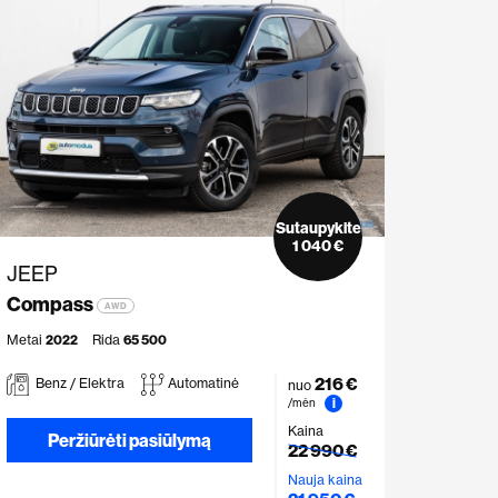
Sutaupykite
1 040 €
JEEP
Compass
AWD
Metai
2022
Rida
65 500
216 €
Benz / Elektra
Automatinė
nuo
i
/mėn
Kaina
Peržiūrėti pasiūlymą
22 990 €
Nauja kaina