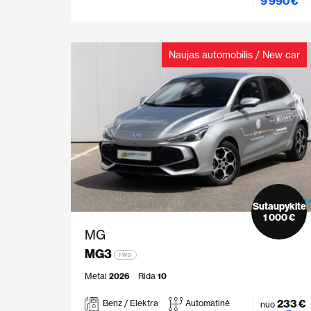
9 990 €
Naujas automobilis / New car
Sutaupykite
1 000 €
MG
MG3
FWD
Metai
2026
Rida
10
233 €
Benz / Elektra
Automatinė
nuo