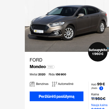
Sutaupykite
1 960 €
FORD
Mondeo
FWD
Metai
2020
Rida
156 900
99 €
Benzinas
Automatinė
nuo
i
/mėn
Kaina
Peržiūrėti pasiūlymą
11 950 €
Nauja kaina