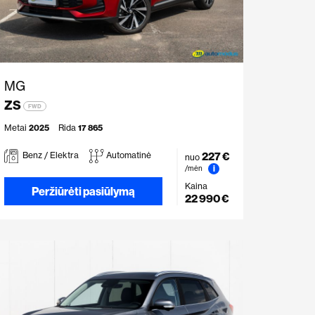
MG
ZS
FWD
Metai
2025
Rida
17 865
227 €
Benz / Elektra
Automatinė
nuo
i
/mėn
Kaina
Peržiūrėti pasiūlymą
22 990 €