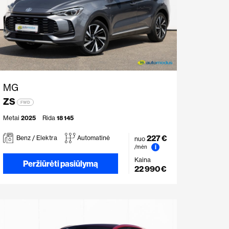
MG
ZS
FWD
Metai
2025
Rida
18 145
227 €
Benz / Elektra
Automatinė
nuo
i
/mėn
Kaina
Peržiūrėti pasiūlymą
22 990 €