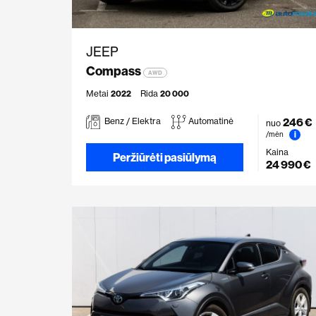
JEEP
Compass
AWD
Metai
2022
Rida
20 000
246 €
Benz / Elektra
Automatinė
nuo
i
/mėn
Kaina
Peržiūrėti pasiūlymą
24 990 €