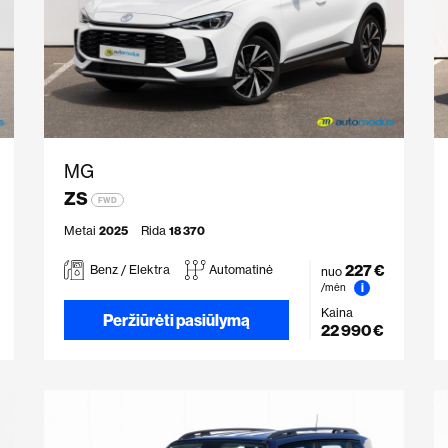
MG
ZS
FWD
Metai
2025
Rida
18 370
227 €
Benz / Elektra
Automatinė
nuo
i
/mėn
Kaina
Peržiūrėti pasiūlymą
22 990 €