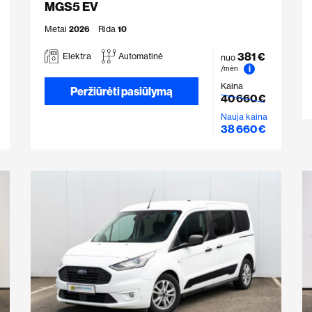
MGS5 EV
Metai
2026
Rida
10
381 €
Elektra
Automatinė
nuo
i
/mėn
Kaina
Peržiūrėti pasiūlymą
40 660 €
Nauja kaina
38 660 €