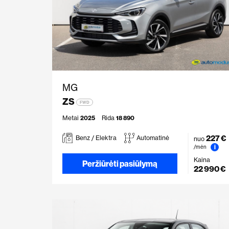
MG
ZS
FWD
Metai
2025
Rida
18 890
227 €
Benz / Elektra
Automatinė
nuo
i
/mėn
Kaina
Peržiūrėti pasiūlymą
22 990 €