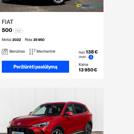
FIAT
500
FWD
Metai
2022
Rida
35 950
138 €
Benzinas
Mechaninė
nuo
i
/mėn
Kaina
Peržiūrėti pasiūlymą
13 950 €