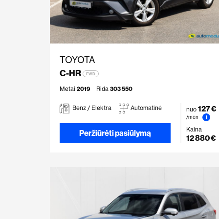
TOYOTA
C-HR
FWD
Metai
2019
Rida
303 550
127 €
Benz / Elektra
Automatinė
nuo
i
/mėn
Kaina
Peržiūrėti pasiūlymą
12 880 €