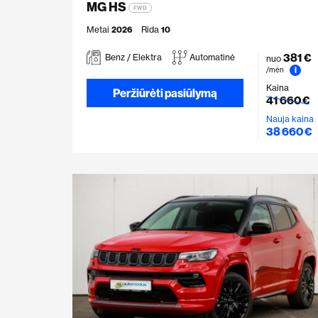
MG HS
FWD
Metai
2026
Rida
10
381 €
Benz / Elektra
Automatinė
nuo
i
/mėn
Kaina
Peržiūrėti pasiūlymą
41 660 €
Nauja kaina
38 660 €