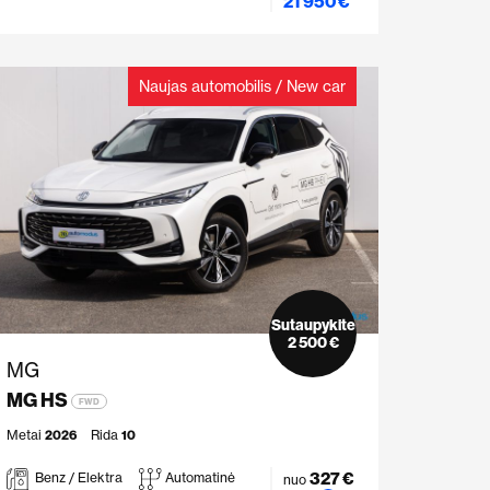
21 950 €
Naujas automobilis / New car
Sutaupykite
2 500 €
MG
MG HS
FWD
Metai
2026
Rida
10
327 €
Benz / Elektra
Automatinė
nuo