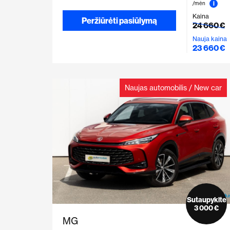
i
/mėn
Kaina
Peržiūrėti pasiūlymą
24 660 €
Nauja kaina
23 660 €
Naujas automobilis / New car
Sutaupykite
3 000 €
MG