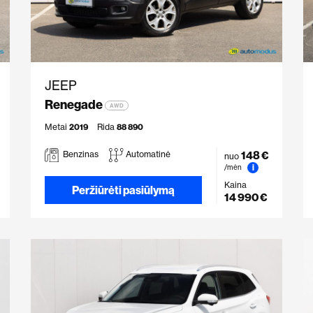
JEEP
Renegade
AWD
Metai
2019
Rida
88 890
148 €
Benzinas
Automatinė
nuo
i
/mėn
Kaina
Peržiūrėti pasiūlymą
14 990 €