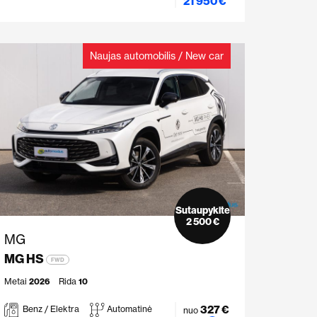
21 950 €
Naujas automobilis / New car
Sutaupykite
2 500 €
MG
MG HS
FWD
Metai
2026
Rida
10
327 €
Benz / Elektra
Automatinė
nuo