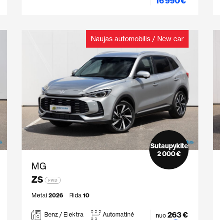
16 990 €
Naujas automobilis / New car
Sutaupykite
2 000 €
MG
ZS
FWD
Metai
2026
Rida
10
263 €
Benz / Elektra
Automatinė
nuo