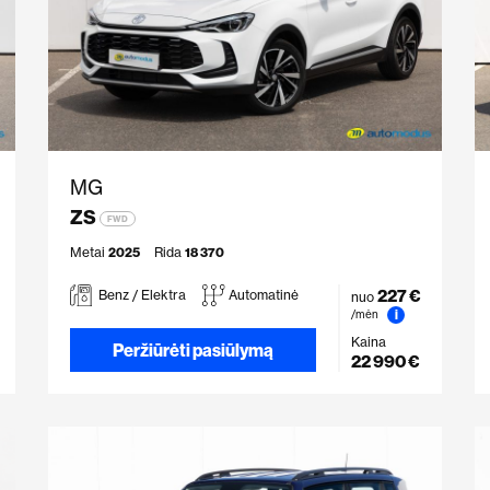
MG
ZS
FWD
Metai
2025
Rida
18 370
227 €
Benz / Elektra
Automatinė
nuo
i
/mėn
Kaina
Peržiūrėti pasiūlymą
22 990 €