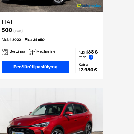
FIAT
500
FWD
Metai
2022
Rida
35 950
138 €
Benzinas
Mechaninė
nuo
i
/mėn
Kaina
Peržiūrėti pasiūlymą
13 950 €