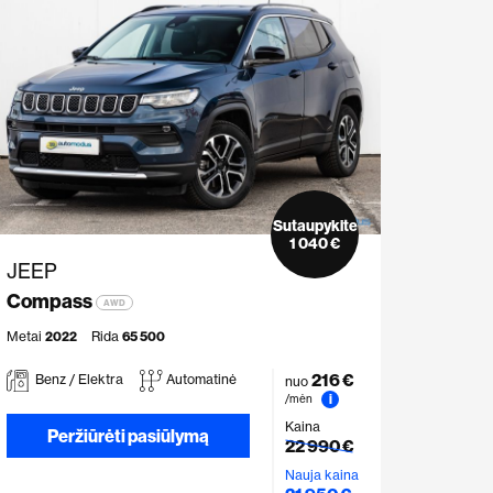
Sutaupykite
1 040 €
JEEP
Compass
AWD
Metai
2022
Rida
65 500
216 €
Benz / Elektra
Automatinė
nuo
i
/mėn
Kaina
Peržiūrėti pasiūlymą
22 990 €
Nauja kaina