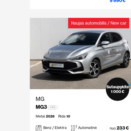
9 990 €
Naujas automobilis / New car
Sutaupykite
1 000 €
MG
MG3
FWD
Metai
2026
Rida
10
233 €
Benz / Elektra
Automatinė
nuo