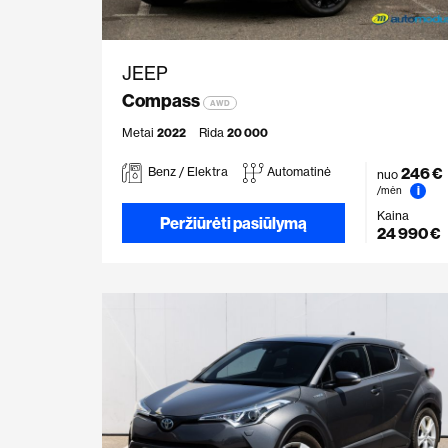
JEEP
Compass
AWD
Metai
2022
Rida
20 000
246 €
Benz / Elektra
Automatinė
nuo
i
/mėn
Kaina
Peržiūrėti pasiūlymą
24 990 €