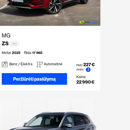
MG
ZS
FWD
Metai
2025
Rida
17 865
227 €
Benz / Elektra
Automatinė
nuo
i
/mėn
Kaina
Peržiūrėti pasiūlymą
22 990 €