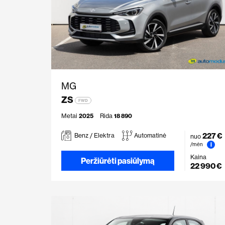
MG
ZS
FWD
Metai
2025
Rida
18 890
227 €
Benz / Elektra
Automatinė
nuo
i
/mėn
Kaina
Peržiūrėti pasiūlymą
22 990 €