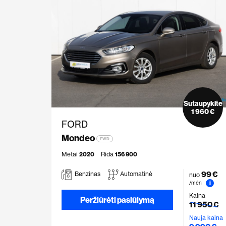
Sutaupykite
1 960 €
FORD
Mondeo
FWD
Metai
2020
Rida
156 900
99 €
Benzinas
Automatinė
nuo
i
/mėn
Kaina
Peržiūrėti pasiūlymą
11 950 €
Nauja kaina