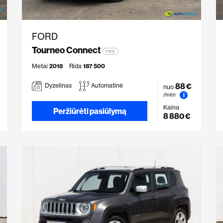
FORD
Tourneo Connect
FWD
Metai
2018
Rida
187 500
88 €
Dyzelinas
Automatinė
nuo
i
/mėn
Kaina
Peržiūrėti pasiūlymą
8 880 €