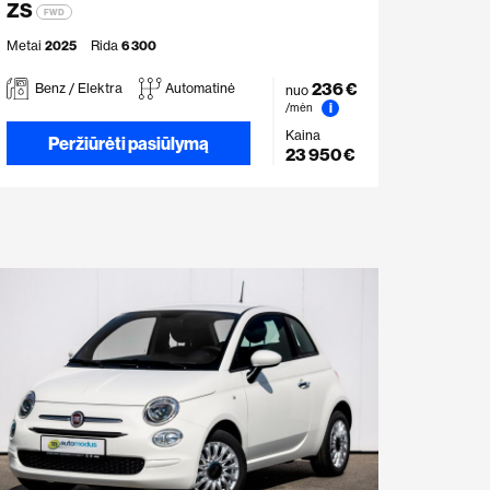
ZS
FWD
Metai
2025
Rida
6 300
236 €
Benz / Elektra
Automatinė
nuo
i
/mėn
Kaina
Peržiūrėti pasiūlymą
23 950 €