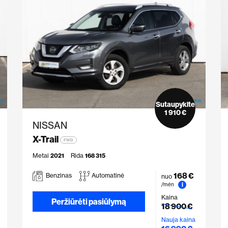
Sutaupykite
1 910 €
NISSAN
X-Trail
FWD
Metai
2021
Rida
168 315
168 €
Benzinas
Automatinė
nuo
i
/mėn
Kaina
Peržiūrėti pasiūlymą
18 900 €
Nauja kaina