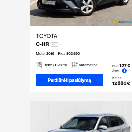
TOYOTA
C-HR
FWD
Metai
2019
Rida
303 550
127 €
Benz / Elektra
Automatinė
nuo
i
/mėn
Kaina
Peržiūrėti pasiūlymą
12 880 €