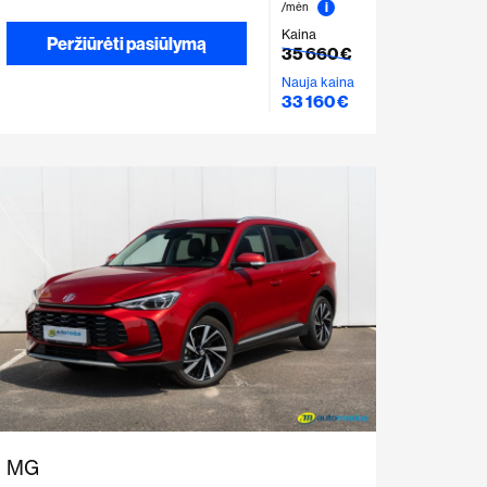
i
/mėn
Kaina
Peržiūrėti pasiūlymą
35 660 €
Nauja kaina
33 160 €
MG