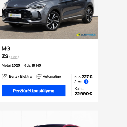
MG
ZS
FWD
Metai
2025
Rida
18 145
227 €
Benz / Elektra
Automatinė
nuo
i
/mėn
Kaina
Peržiūrėti pasiūlymą
22 990 €