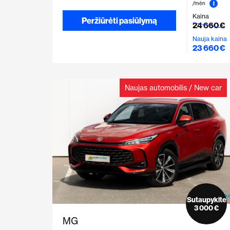
i
/mėn
Kaina
Peržiūrėti pasiūlymą
24 660 €
Nauja kaina
23 660 €
Naujas automobilis / New car
Sutaupykite
3 000 €
MG