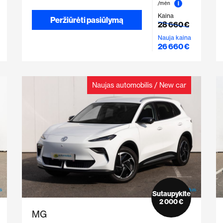
i
/mėn
Kaina
Peržiūrėti pasiūlymą
28 660 €
Nauja kaina
26 660 €
Naujas automobilis / New car
Sutaupykite
2 000 €
MG