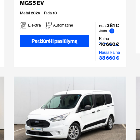
MGS5 EV
Metai
2026
Rida
10
381 €
Elektra
Automatinė
nuo
i
/mėn
Kaina
Peržiūrėti pasiūlymą
40 660 €
Nauja kaina
38 660 €