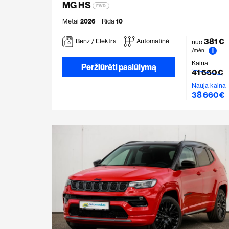
MG HS
FWD
Metai
2026
Rida
10
381 €
Benz / Elektra
Automatinė
nuo
i
/mėn
Kaina
Peržiūrėti pasiūlymą
41 660 €
Nauja kaina
38 660 €