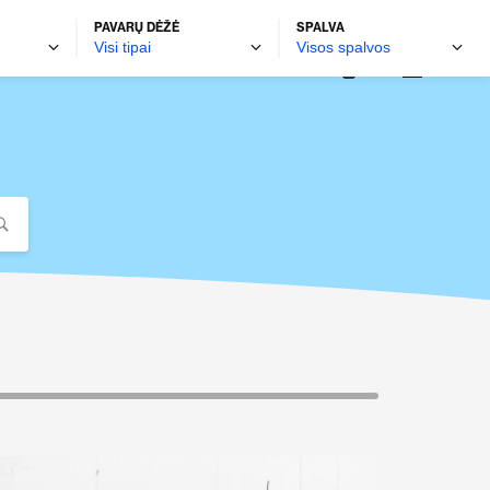
PAVARŲ DĖŽĖ
SPALVA
autobravamotors.lt