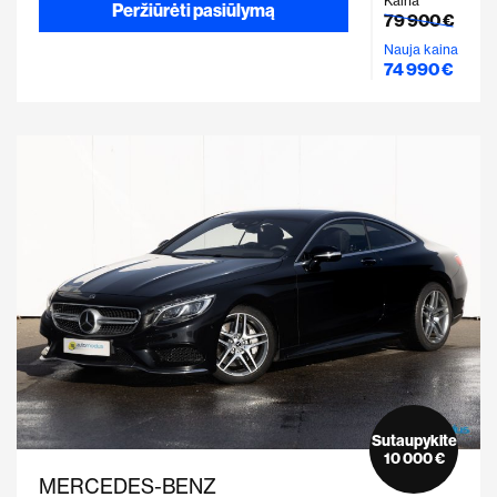
Kaina
Peržiūrėti pasiūlymą
79 900 €
Nauja kaina
74 990 €
Sutaupykite
10 000 €
MERCEDES-BENZ