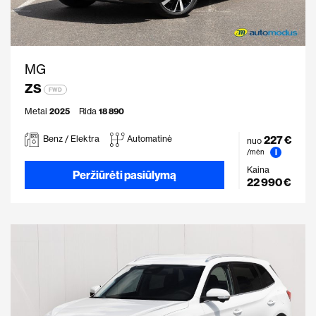
MG
ZS
FWD
Metai
2025
Rida
18 890
227 €
Benz / Elektra
Automatinė
nuo
i
/mėn
Kaina
Peržiūrėti pasiūlymą
22 990 €