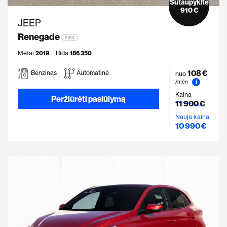
Sutaupykite
910 €
JEEP
Renegade
FWD
Metai
2019
Rida
186 350
108 €
Benzinas
Automatinė
nuo
i
/mėn
Kaina
Peržiūrėti pasiūlymą
11 900 €
Nauja kaina
10 990 €