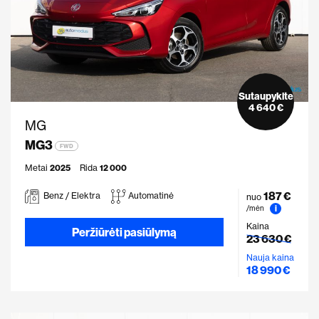
Sutaupykite
4 640 €
MG
MG3
FWD
Metai
2025
Rida
12 000
187 €
Benz / Elektra
Automatinė
nuo
i
/mėn
Kaina
Peržiūrėti pasiūlymą
23 630 €
Nauja kaina
18 990 €