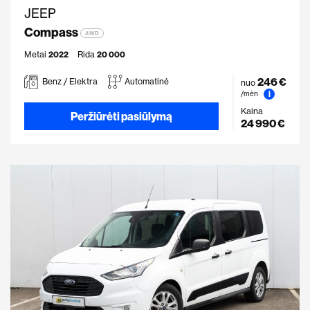
JEEP
Compass
AWD
Metai
2022
Rida
20 000
246 €
Benz / Elektra
Automatinė
nuo
i
/mėn
Kaina
Peržiūrėti pasiūlymą
24 990 €