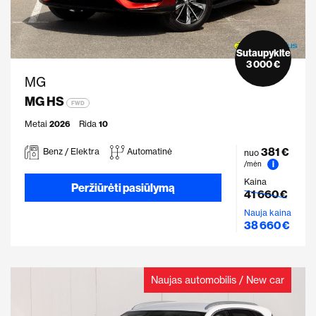
Sutaupykite
3 000 €
MG
MG HS
FWD
Metai
2026
Rida
10
381 €
Benz / Elektra
Automatinė
nuo
i
/mėn
Kaina
Peržiūrėti pasiūlymą
41 660 €
Nauja kaina
38 660 €
Naujas automobilis / New car