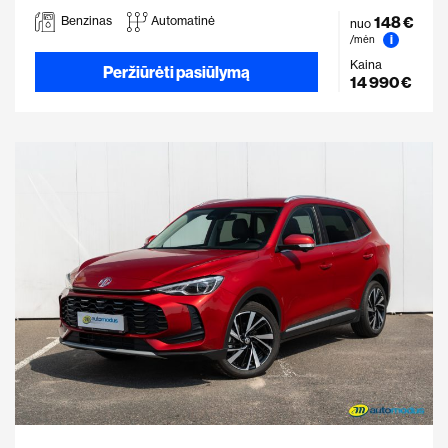
148 €
Benzinas
Automatinė
nuo
i
/mėn
Kaina
Peržiūrėti pasiūlymą
14 990 €