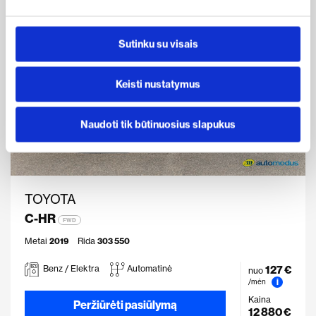
Sutinku su visais
Keisti nustatymus
Naudoti tik būtinuosius slapukus
TOYOTA
C-HR
FWD
Metai
2019
Rida
303 550
127 €
Benz / Elektra
Automatinė
nuo
i
/mėn
Kaina
Peržiūrėti pasiūlymą
12 880 €