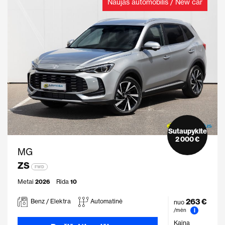
Naujas automobilis / New car
Sutaupykite
2 000 €
MG
ZS
FWD
Metai
2026
Rida
10
263 €
Benz / Elektra
Automatinė
nuo
i
/mėn
Kaina