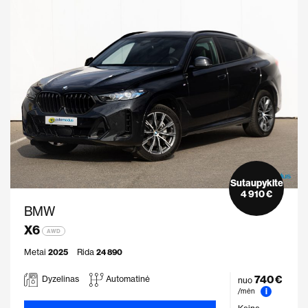
Sutaupykite
4 910 €
BMW
X6
AWD
Metai
2025
Rida
24 890
740 €
Dyzelinas
Automatinė
nuo
i
/mėn