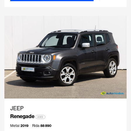
JEEP
Renegade
AWD
Metai
2019
Rida
88 890