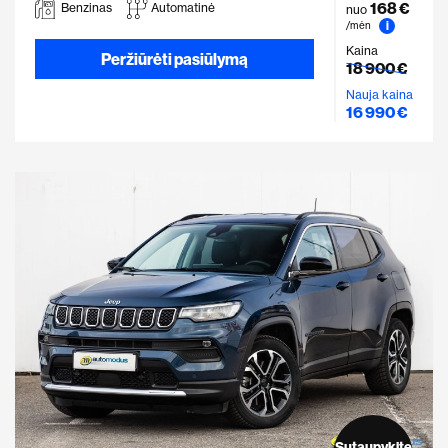
168 €
Benzinas
Automatinė
nuo
i
/mėn
Kaina
Peržiūrėti pasiūlymą
18 900 €
Nauja kaina
16 990 €
Sutaupykite