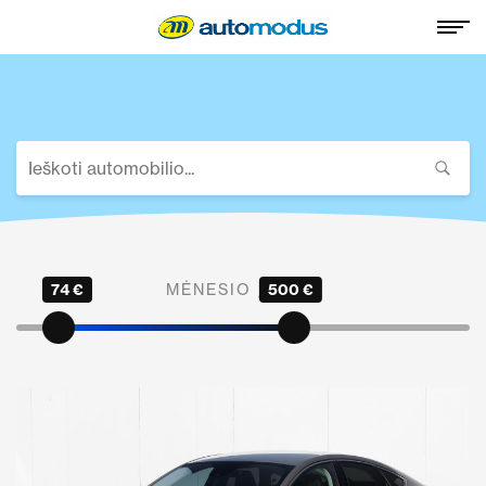
74 €
MĖNESIO ĮMOKA
500 €