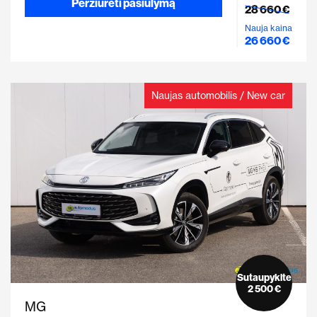
Peržiūrėti pasiūlymą
28 660 €
Nauja kaina
26 660 €
Naujas automobilis / New car
Sutaupykite
2 500 €
MG