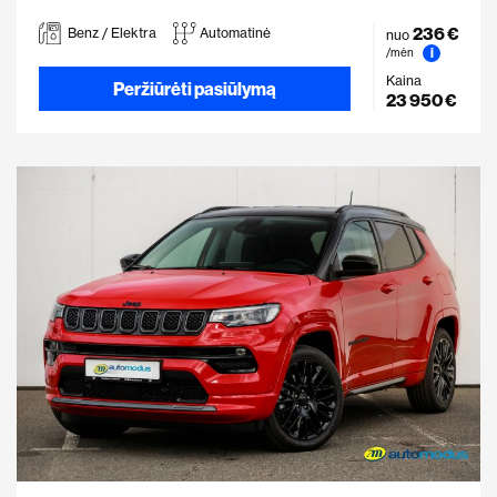
236 €
Benz / Elektra
Automatinė
nuo
i
/mėn
Kaina
Peržiūrėti pasiūlymą
23 950 €