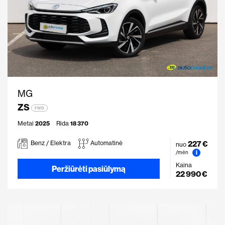
MG
ZS
FWD
Metai
2025
Rida
18 370
227 €
Benz / Elektra
Automatinė
nuo
i
/mėn
Kaina
Peržiūrėti pasiūlymą
22 990 €