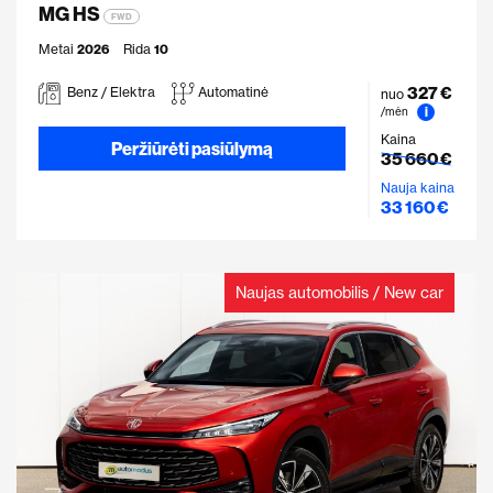
MG HS
FWD
Metai
2026
Rida
10
327 €
Benz / Elektra
Automatinė
nuo
i
/mėn
Kaina
Peržiūrėti pasiūlymą
35 660 €
Nauja kaina
33 160 €
Naujas automobilis / New car