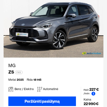
MG
ZS
FWD
Metai
2025
Rida
18 145
227 €
Benz / Elektra
Automatinė
nuo
i
/mėn
Kaina
Peržiūrėti pasiūlymą
22 990 €