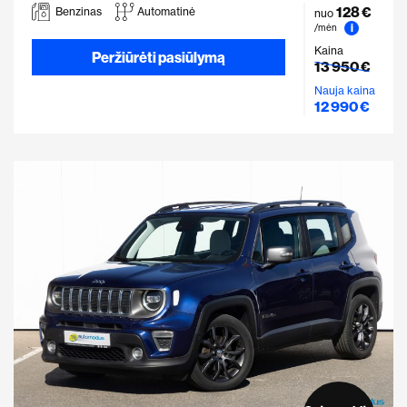
128 €
Benzinas
Automatinė
nuo
i
/mėn
Kaina
Peržiūrėti pasiūlymą
13 950 €
Nauja kaina
12 990 €