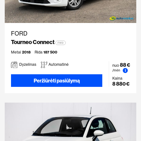
FORD
Tourneo Connect
FWD
Metai
2018
Rida
187 500
88 €
Dyzelinas
Automatinė
nuo
i
/mėn
Kaina
Peržiūrėti pasiūlymą
8 880 €