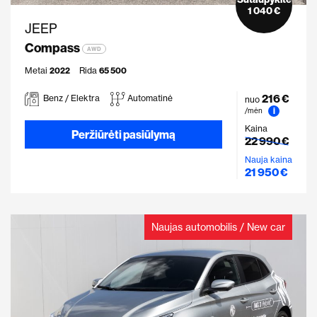
1 040 €
JEEP
Compass
AWD
Metai
2022
Rida
65 500
216 €
Benz / Elektra
Automatinė
nuo
i
/mėn
Kaina
Peržiūrėti pasiūlymą
22 990 €
Nauja kaina
21 950 €
Naujas automobilis / New car