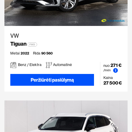
VW
Tiguan
FWD
Metai
2022
Rida
90 560
271 €
Benz / Elektra
Automatinė
nuo
i
/mėn
Kaina
Peržiūrėti pasiūlymą
27 500 €