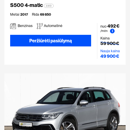
S500 4-matic
AWD
Metai
2017
Rida
69 850
492 €
Benzinas
Automatinė
nuo
i
/mėn
Kaina
Peržiūrėti pasiūlymą
59 900 €
Nauja kaina
49 900 €