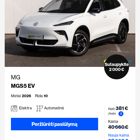
Sutaupykite
2 000 €
MG
MGS5 EV
Metai
2026
Rida
10
381 €
Elektra
Automatinė
nuo
i
/mėn
Kaina
Peržiūrėti pasiūlymą
40 660 €
Nauja kaina