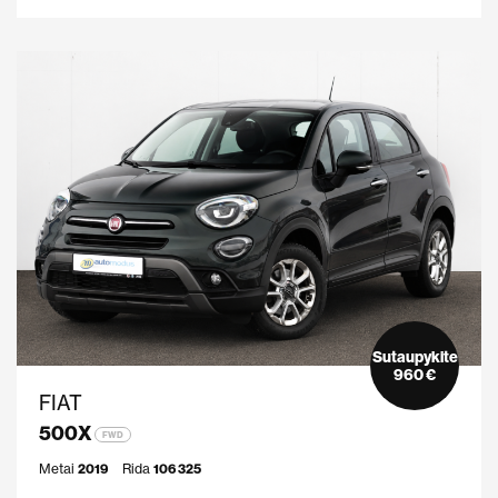
Sutaupykite
960 €
FIAT
500X
FWD
Metai
2019
Rida
106 325