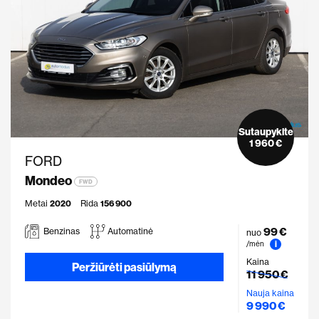
Sutaupykite
1 960 €
FORD
Mondeo
FWD
Metai
2020
Rida
156 900
99 €
Benzinas
Automatinė
nuo
i
/mėn
Kaina
Peržiūrėti pasiūlymą
11 950 €
Nauja kaina
9 990 €