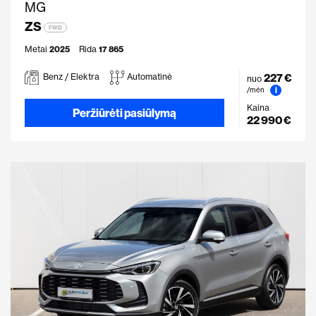
MG
ZS
FWD
Metai
2025
Rida
17 865
227 €
Benz / Elektra
Automatinė
nuo
i
/mėn
Kaina
Peržiūrėti pasiūlymą
22 990 €