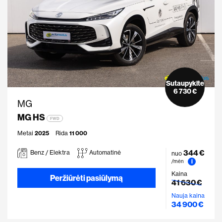
Sutaupykite
6 730 €
MG
MG HS
FWD
Metai
2025
Rida
11 000
344 €
Benz / Elektra
Automatinė
nuo
i
/mėn
Kaina
Peržiūrėti pasiūlymą
41 630 €
Nauja kaina
34 900 €