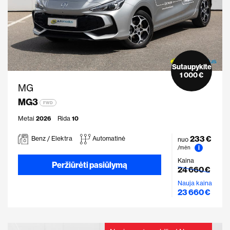
Sutaupykite
1 000 €
MG
MG3
FWD
Metai
2026
Rida
10
233 €
Benz / Elektra
Automatinė
nuo
i
/mėn
Kaina
Peržiūrėti pasiūlymą
24 660 €
Nauja kaina
23 660 €