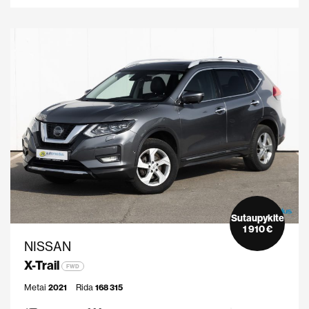
Sutaupykite
1 910 €
NISSAN
X-Trail
FWD
Metai
2021
Rida
168 315