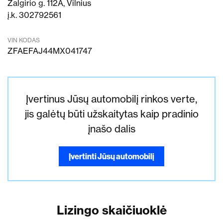
Žalgirio g. 112A, Vilnius
į.k. 302792561
VIN KODAS
ZFAEFAJ44MX041747
Įvertinus Jūsų automobilį rinkos verte,
jis galėtų būti užskaitytas kaip pradinio
įnašo dalis
Įvertinti Jūsų automobilį
Lizingo skaičiuoklė