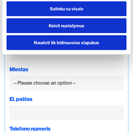
Norite išbandyti automobilį jums patogiu laiku ar
Sutinku su visais
gauti papildomos informacijos? Užpildykite šią
formą ir mes su jumis susisieksime.
Keisti nustatymus
Jūsų vardas
Naudoti tik būtinuosius slapukus
Miestas
El. paštas
Telefono numeris