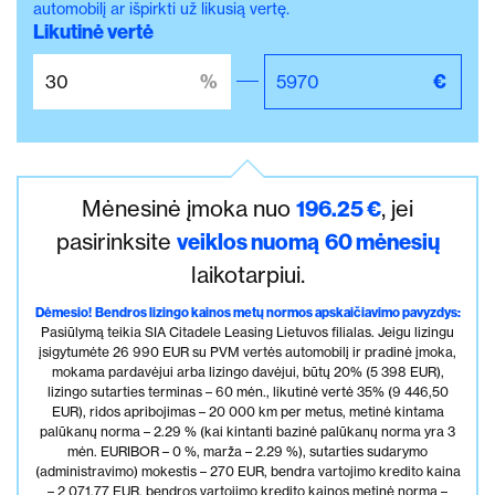
automobilį ar išpirkti už likusią vertę.
Likutinė vertė
Mėnesinė įmoka nuo
196.25
€
, jei
pasirinksite
veiklos nuomą
60
mėnesių
laikotarpiui.
Dėmesio!
Bendros lizingo kainos metų normos apskaičiavimo pavyzdys:
Pasiūlymą teikia SIA Citadele Leasing Lietuvos filialas. Jeigu lizingu
įsigytumėte 26 990 EUR su PVM vertės automobilį ir pradinė įmoka,
mokama pardavėjui arba lizingo davėjui, būtų 20% (5 398 EUR),
lizingo sutarties terminas – 60 mėn., likutinė vertė 35% (9 446,50
EUR), ridos apribojimas – 20 000 km per metus, metinė kintama
palūkanų norma – 2.29 % (kai kintanti bazinė palūkanų norma yra 3
mėn. EURIBOR – 0 %, marža – 2.29 %), sutarties sudarymo
(administravimo) mokestis – 270 EUR, bendra vartojimo kredito kaina
– 2 071,77 EUR, bendros vartojimo kredito kainos metinė norma –