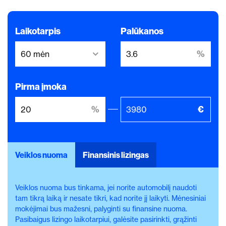
Laikotarpis
Palūkanos
Pirma įmoka
Veiklos nuoma
Finansinis lizingas
Veiklos nuoma bus tinkama, jei norite automobilį naudoti
tam tikrą laiką ir nesate tikri, kad norite jį laikyti. Mėnesiniai
mokėjimai bus mažesni, palyginti su finansine nuoma.
Pasibaigus lizingo laikotarpiui, galėsite pasirinkti, grąžinti