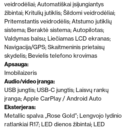
veidrodėliai; Automatiškai įsijungiantys
žibintai; Kritulių jutiklis; Šildomi veidrodėliai;
Pritemstantis veidrodėlis; Atstumo jutiklių
sistema; Beraktė sistema; Autopilotas;
Valdymas balsu; Liečiamas LCD ekranas;
Navigacija/GPS; Skaitmeninis prietaisų
skydelis; Bevielis telefono krovimas
Apsauga:
Imobilaizeris
Audio/video įranga:
USB jungtis; USB-C jungtis; Laisvų rankų
įranga; Apple CarPlay / Android Auto
Eksterjeras:
Metallic spalva „Rose Gold”; Lengvojo lydinio
ratlankiai R17; LED dienos žibintai; LED