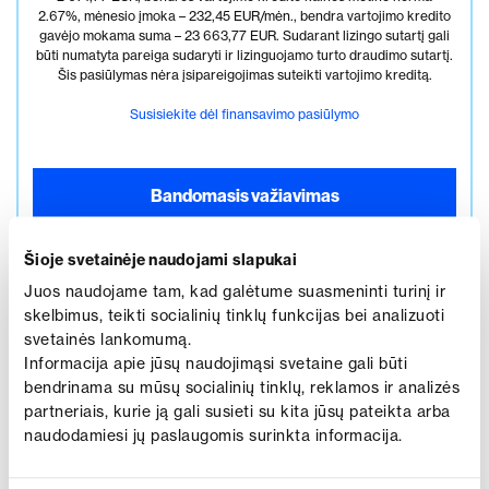
2.67%, mėnesio įmoka – 232,45 EUR/mėn., bendra vartojimo kredito
gavėjo mokama suma – 23 663,77 EUR. Sudarant lizingo sutartį gali
būti numatyta pareiga sudaryti ir lizinguojamo turto draudimo sutartį.
Šis pasiūlymas nėra įsipareigojimas suteikti vartojimo kreditą.
Susisiekite dėl finansavimo pasiūlymo
Bandomasis važiavimas
Šioje svetainėje naudojami slapukai
Juos naudojame tam, kad galėtume suasmeninti turinį ir
skelbimus, teikti socialinių tinklų funkcijas bei analizuoti
svetainės lankomumą.
Informacija apie jūsų naudojimąsi svetaine gali būti
bendrinama su mūsų socialinių tinklų, reklamos ir analizės
Susisiekite su manimi dėl
partneriais, kurie ją gali susieti su kita jūsų pateikta arba
naudodamiesi jų paslaugomis surinkta informacija.
500e