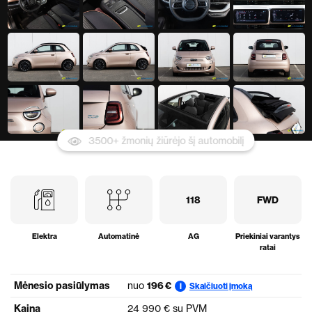
3500+ žmonių žiūrėjo šį automobilį
118
FWD
Elektra
Automatinė
AG
Priekiniai varantys
ratai
Mėnesio pasiūlymas
nuo
196 €
Skaičiuoti įmoką
i
Kaina
24 990 € su PVM