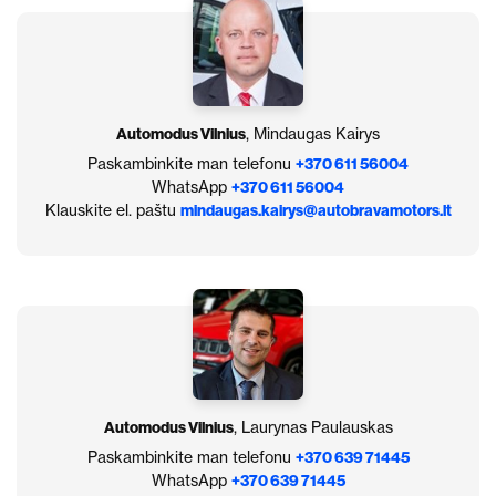
Automodus Vilnius
, Mindaugas Kairys
Paskambinkite man telefonu
+370 611 56004
WhatsApp
+370 611 56004
Klauskite el. paštu
mindaugas.kairys@autobravamotors.lt
Automodus Vilnius
, Laurynas Paulauskas
Paskambinkite man telefonu
+370 639 71445
WhatsApp
+370 639 71445