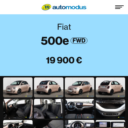
Fiat
500e
FWD
19 900 €