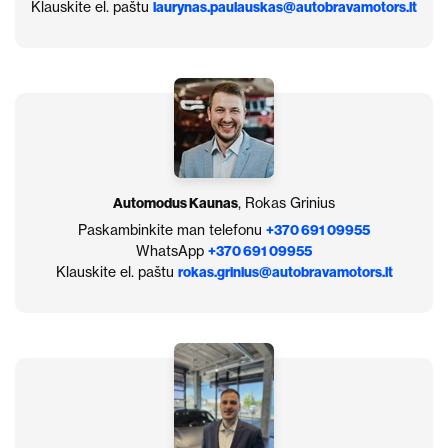
Klauskite el. paštu
laurynas.paulauskas@autobravamotors.lt
Automodus Kaunas
, Rokas Grinius
Paskambinkite man telefonu
+370 691 09955
WhatsApp
+370 691 09955
Klauskite el. paštu
rokas.grinius@autobravamotors.lt