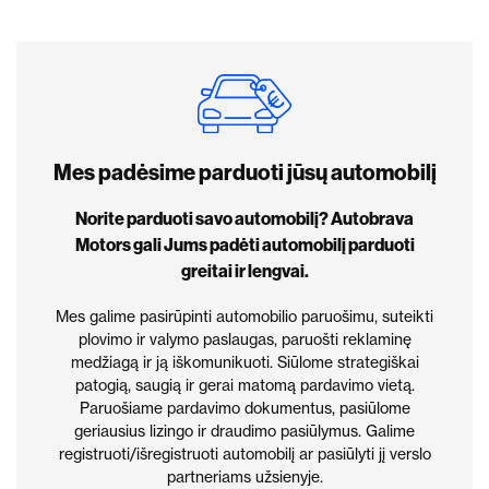
Mes padėsime parduoti jūsų automobilį
Norite parduoti savo automobilį? Autobrava
Motors gali Jums padėti automobilį parduoti
greitai ir lengvai.
Mes galime pasirūpinti automobilio paruošimu, suteikti
plovimo ir valymo paslaugas, paruošti reklaminę
medžiagą ir ją iškomunikuoti. Siūlome strategiškai
patogią, saugią ir gerai matomą pardavimo vietą.
Paruošiame pardavimo dokumentus, pasiūlome
geriausius lizingo ir draudimo pasiūlymus. Galime
registruoti/išregistruoti automobilį ar pasiūlyti jį verslo
partneriams užsienyje.