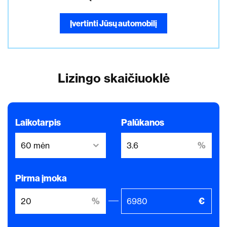
Įvertinti Jūsų automobilį
Lizingo skaičiuoklė
Laikotarpis
Palūkanos
Pirma įmoka