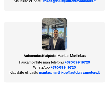
Klauskite el. paštu
rokas.grinius@autobravamotors.lt
Automodus Klaipėda
, Mantas Martinkus
Paskambinkite man telefonu
+370 699 19720
WhatsApp
+370 699 19720
Klauskite el. paštu
mantas.martinkus@autobravamotors.lt