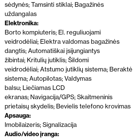
sėdynės;
Tamsinti stiklai;
Bagažinės
uždangalas
Elektronika:
Borto kompiuteris; El. reguliuojami
veidrodėliai;
Elektra valdomas bagažinės
dangtis;
Automatiškai įsijungiantys
žibintai;
Kritulių jutiklis;
Šildomi
veidrodėliai;
Atstumo jutiklių sistema;
Beraktė
sistema;
Autopilotas;
Valdymas
balsu;
Liečiamas
LCD
ekranas;
Navigacija/GPS;
Skaitmeninis
prietaisų skydelis;
Bevielis telefono krovimas
Apsauga:
Imobilaizeris;
Signalizacija
Audio/video įranga: