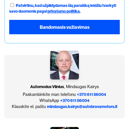
Patvirtinu, kad užpildydamas šią paraišką leidžiu tvarkyti
savo duomenis pagal
privatumo politiką
.
Automodus Vilnius
, Mindaugas Kairys
Paskambinkite man telefonu
+370 611 56004
WhatsApp
+370 611 56004
Klauskite el. paštu
mindaugas.kairys@autobravamotors.lt