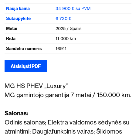
Nauja kaina
34 900 € su PVM
Sutaupykite
6 730 €
Metai
2025 / Spalis
Rida
11 000 km
Sandėlio numeris
16911
Atsisiųsti PDF
MG HS PHEV „Luxury”
MG gamintojo garantija 7 metai / 150.000 km.
Salonas:
Odinis salonas; Elektra valdomos sėdynės su
atmintimi;
Daugiafunkcinis vairas;
Šildomos