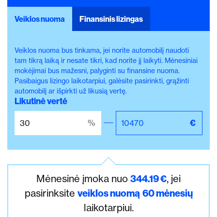
Veiklos nuoma
Finansinis lizingas
Veiklos nuoma bus tinkama, jei norite automobilį naudoti
tam tikrą laiką ir nesate tikri, kad norite jį laikyti. Mėnesiniai
mokėjimai bus mažesni, palyginti su finansine nuoma.
Pasibaigus lizingo laikotarpiui, galėsite pasirinkti, grąžinti
automobilį ar išpirkti už likusią vertę.
Likutinė vertė
Mėnesinė įmoka nuo
344.19
€
, jei
pasirinksite
veiklos nuomą
60
mėnesių
laikotarpiui.