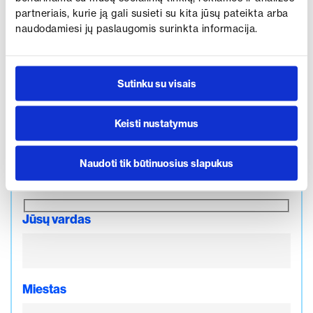
partneriais, kurie ją gali susieti su kita jūsų pateikta arba
naudodamiesi jų paslaugomis surinkta informacija.
Susisiekite su manimi dėl
Sutinku su visais
MG HS
Keisti nustatymus
Norite išbandyti automobilį jums patogiu laiku ar
gauti papildomos informacijos? Užpildykite šią
Naudoti tik būtinuosius slapukus
formą ir mes su jumis susisieksime.
Jūsų vardas
Miestas