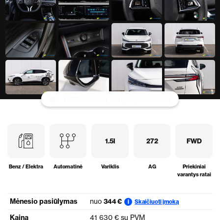
1500+ žmonių žiūrėjo šį automobilį
1.5l
272
FWD
Benz / Elektra
Automatinė
Variklis
AG
Priekiniai
varantys ratai
Mėnesio pasiūlymas
nuo
344 €
Skaičiuoti įmoką
i
Kaina
41 630 € su PVM