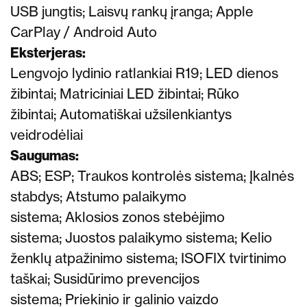
USB jungtis;
Laisvų rankų įranga;
Apple
CarPlay / Android Auto
Eksterjeras:
Lengvojo lydinio ratlankiai
R19;
LED dienos
žibintai;
Matriciniai
LED žibintai;
Rūko
žibintai;
Automatiškai užsilenkiantys
veidrodėliai
Saugumas:
ABS; ESP; Traukos kontrolės sistema;
Įkalnės
stabdys;
Atstumo palaikymo
sistema;
Aklosios zonos stebėjimo
sistema;
Juostos palaikymo sistema;
Kelio
ženklų atpažinimo sistema;
ISOFIX tvirtinimo
taškai;
Susidūrimo prevencijos
sistema;
Priekinio ir g
alinio vaizdo