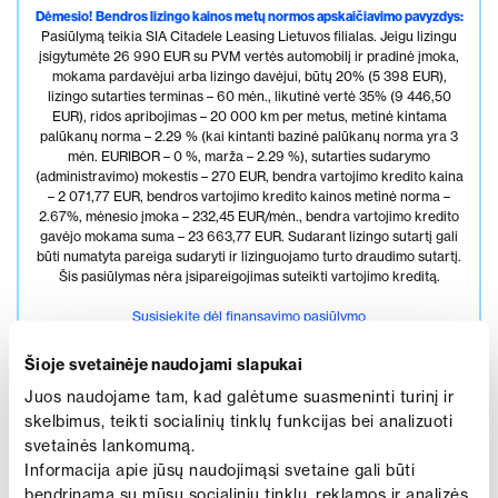
Dėmesio!
Bendros lizingo kainos metų normos apskaičiavimo pavyzdys:
Pasiūlymą teikia SIA Citadele Leasing Lietuvos filialas. Jeigu lizingu
įsigytumėte 26 990 EUR su PVM vertės automobilį ir pradinė įmoka,
mokama pardavėjui arba lizingo davėjui, būtų 20% (5 398 EUR),
lizingo sutarties terminas – 60 mėn., likutinė vertė 35% (9 446,50
EUR), ridos apribojimas – 20 000 km per metus, metinė kintama
palūkanų norma – 2.29 % (kai kintanti bazinė palūkanų norma yra 3
mėn. EURIBOR – 0 %, marža – 2.29 %), sutarties sudarymo
(administravimo) mokestis – 270 EUR, bendra vartojimo kredito kaina
– 2 071,77 EUR, bendros vartojimo kredito kainos metinė norma –
2.67%, mėnesio įmoka – 232,45 EUR/mėn., bendra vartojimo kredito
gavėjo mokama suma – 23 663,77 EUR. Sudarant lizingo sutartį gali
būti numatyta pareiga sudaryti ir lizinguojamo turto draudimo sutartį.
Šis pasiūlymas nėra įsipareigojimas suteikti vartojimo kreditą.
Susisiekite dėl finansavimo pasiūlymo
Šioje svetainėje naudojami slapukai
Juos naudojame tam, kad galėtume suasmeninti turinį ir
Bandomasis važiavimas
skelbimus, teikti socialinių tinklų funkcijas bei analizuoti
svetainės lankomumą.
Informacija apie jūsų naudojimąsi svetaine gali būti
bendrinama su mūsų socialinių tinklų, reklamos ir analizės