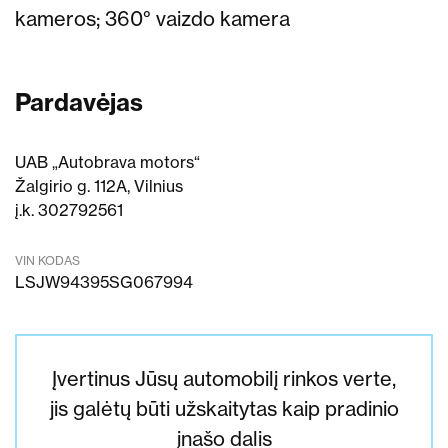
kameros;
360° vaizdo kamera
Pardavėjas
UAB „Autobrava motors“
Žalgirio g. 112A, Vilnius
į.k. 302792561
VIN KODAS
LSJW94395SG067994
Įvertinus Jūsų automobilį rinkos verte,
jis galėtų būti užskaitytas kaip pradinio
įnašo dalis