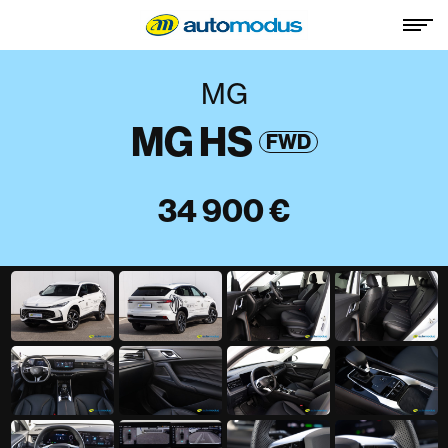
MG
MG HS
FWD
34 900 €