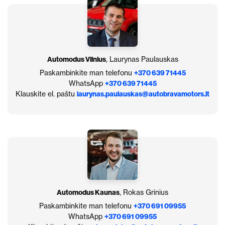
Automodus Vilnius
, Laurynas Paulauskas
Paskambinkite man telefonu
+370 639 71445
WhatsApp
+370 639 71445
Klauskite el. paštu
laurynas.paulauskas@autobravamotors.lt
Automodus Kaunas
, Rokas Grinius
Paskambinkite man telefonu
+370 691 09955
WhatsApp
+370 691 09955