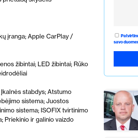
kų įranga;
Apple CarPlay /
Patvirtin
savo duomen
enos žibintai;
LED žibintai;
Rūko
idrodėliai
Įkalnės stabdys;
Atstumo
ebėjimo sistema;
Juostos
inimo sistema;
ISOFIX tvirtinimo
a;
Priekinio ir g
alinio vaizdo