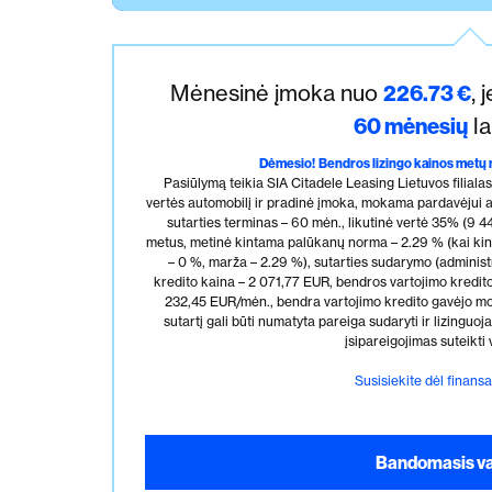
Mėnesinė įmoka nuo
226.73
€
, 
60
mėnesių
la
Dėmesio!
Bendros lizingo kainos metų
Pasiūlymą teikia SIA Citadele Leasing Lietuvos filial
vertės automobilį ir pradinė įmoka, mokama pardavėjui ar
sutarties terminas – 60 mėn., likutinė vertė 35% (9 
metus, metinė kintama palūkanų norma – 2.29 % (kai ki
– 0 %, marža – 2.29 %), sutarties sudarymo (adminis
kredito kaina – 2 071,77 EUR, bendros vartojimo kredi
232,45 EUR/mėn., bendra vartojimo kredito gavėjo m
sutartį gali būti numatyta pareiga sudaryti ir lizinguo
įsipareigojimas suteikti 
Susisiekite dėl finan
Bandomasis v