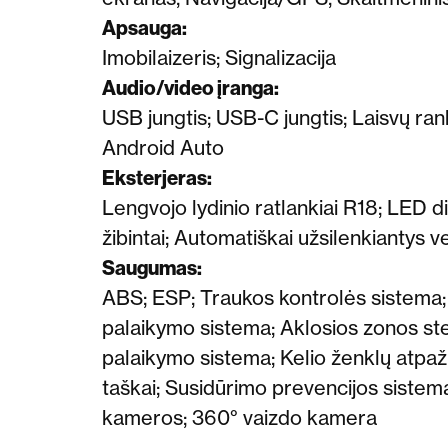
Apsauga:
Imobilaizeris;
Signalizacija
Audio/video įranga:
USB jungtis;
USB-C jungtis;
Laisvų ran
Android Auto
Eksterjeras:
Lengvojo lydinio ratlankiai
R18;
LED di
žibintai;
Automatiškai užsilenkiantys ve
Saugumas:
ABS; ESP; Traukos kontrolės sistema;
palaikymo sistema;
Aklosios zonos st
palaikymo sistema;
Kelio ženklų atpaž
taškai
;
Susidūrimo prevencijos sistem
kameros;
360° vaizdo kamera