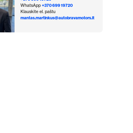
WhatsApp
+370 699 19720
Klauskite el. paštu
mantas.martinkus@autobravamotors.lt