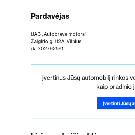
Pardavėjas
UAB „Autobrava motors“
Žalgirio g. 112A, Vilnius
į.k. 302792561
Įvertinus Jūsų automobilį rinkos ve
kaip pradinio 
Įvertinti Jūsų 