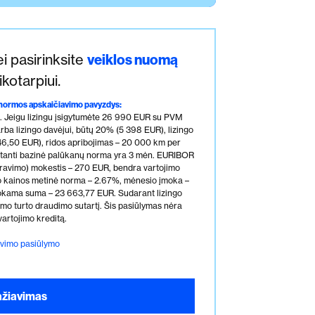
jei pasirinksite
veiklos nuomą
ikotarpiui.
 normos apskaičiavimo pavyzdys:
as. Jeigu lizingu įsigytumėte 26 990 EUR su PVM
ba lizingo davėjui, būtų 20% (5 398 EUR), lizingo
446,50 EUR), ridos apribojimas – 20 000 km per
ntanti bazinė palūkanų norma yra 3 mėn. EURIBOR
travimo) mokestis – 270 EUR, bendra vartojimo
to kainos metinė norma – 2.67%, mėnesio įmoka –
okama suma – 23 663,77 EUR. Sudarant lizingo
jamo turto draudimo sutartį. Šis pasiūlymas nėra
vartojimo kreditą.
savimo pasiūlymo
ažiavimas