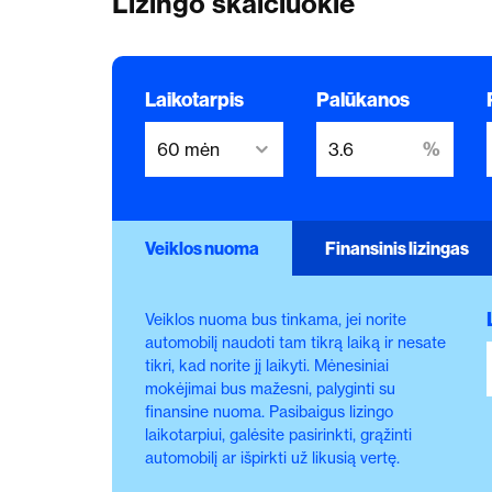
Lizingo skaičiuoklė
Laikotarpis
Palūkanos
Veiklos nuoma
Finansinis lizingas
Veiklos nuoma bus tinkama, jei norite
automobilį naudoti tam tikrą laiką ir nesate
tikri, kad norite jį laikyti. Mėnesiniai
mokėjimai bus mažesni, palyginti su
finansine nuoma. Pasibaigus lizingo
laikotarpiui, galėsite pasirinkti, grąžinti
automobilį ar išpirkti už likusią vertę.