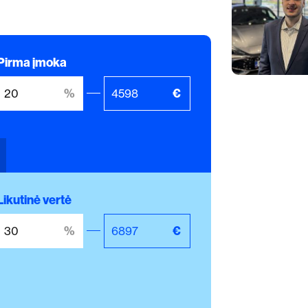
Pirma įmoka
Likutinė vertė