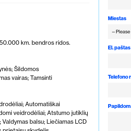
Miestas
150.000 km. bendros ridos.
El. paštas
ynės;
Šildomos
Telefono 
omas vairas;
Tamsinti
drodėliai;
Automatiškai
Papildoma
domi veidrodėliai;
Atstumo jutiklių
;
Valdymas balsu;
Liečiamas
LCD
 prietaisų skydelis