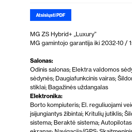
Atsisiųsti PDF
MG ZS Hybrid+ „Luxury”
MG gamintojo garantija iki 2032-10 / 
Salonas:
Odinis salonas;
Elektra valdomos sėd
sėdynės;
Daugiafunkcinis vairas; Šild
stiklai;
Bagažinės uždangalas
Elektronika:
Borto kompiuteris; El. reguliuojami vei
įsijungiantys žibintai
;
Kritulių jutiklis;
Šil
sistema;
Beraktė sistema;
Autopilotas
ekranas;
Navigacija/GPS;
Skaitmeninis