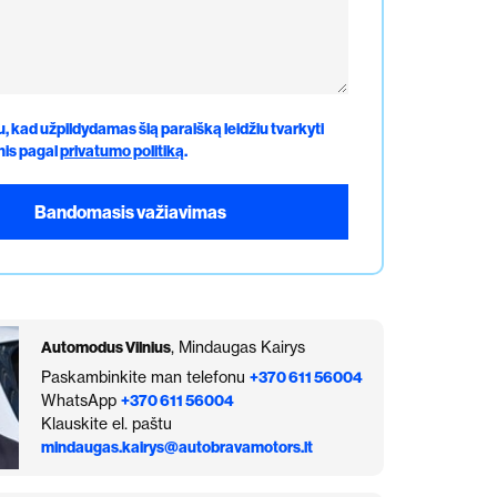
u, kad užpildydamas šią paraišką leidžiu tvarkyti
is pagal
privatumo politiką
.
Automodus Vilnius
, Mindaugas Kairys
Paskambinkite man telefonu
+370 611 56004
WhatsApp
+370 611 56004
Klauskite el. paštu
mindaugas.kairys@autobravamotors.lt