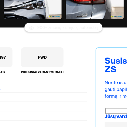
900+ žmonių žiūrėjo šį automobilį
197
FWD
Susis
ZS
AG
PRIEKINIAI VARANTYS RATAI
Norite išb
ą
gauti papi
formą ir m
Jūsų var