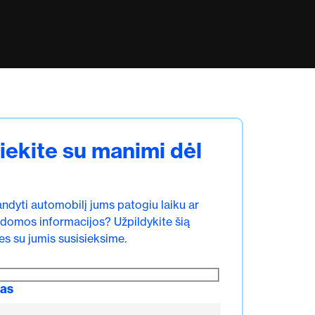
iekite su manimi dėl
andyti automobilį jums patogiu laiku ar
ldomos informacijos? Užpildykite šią
es su jumis susisieksime.
das