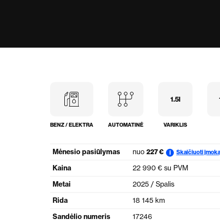
1.5l
BENZ / ELEKTRA
AUTOMATINĖ
VARIKLIS
Mėnesio pasiūlymas
nuo
227 €
Skaičiuoti įmok
i
Kaina
22 990 € su PVM
Metai
2025 / Spalis
Rida
18 145 km
Sandėlio numeris
17246