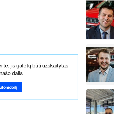
rte, jis galėtų būti užskaitytas
įnašo dalis
automobilį