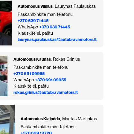
Automodus Vilnius
, Laurynas Paulauskas
Paskambinkite man telefonu
+370 639 71445
WhatsApp
+370 639 71445
Klauskite el. paštu
laurynas.paulauskas@autobravamotors.lt
Automodus Kaunas
, Rokas Grinius
Paskambinkite man telefonu
+370 691 09955
WhatsApp
+370 691 09955
Klauskite el. paštu
rokas.grinius@autobravamotors.lt
Automodus Klaipėda
, Mantas Martinkus
Paskambinkite man telefonu
+370 699 19720