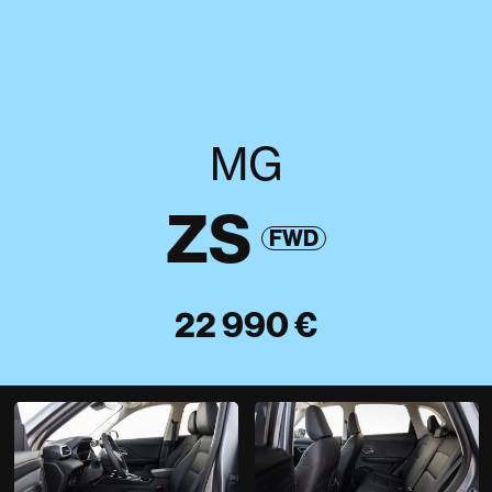
MG
ZS
FWD
22 990 €