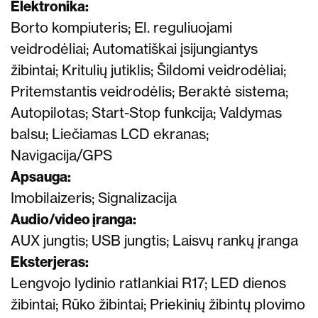
Elektronika:
Borto kompiuteris; El. reguliuojami
veidrodėliai;
Automatiškai įsijungiantys
žibintai;
Kritulių jutiklis;
Šildomi veidrodėliai;
Pritemstantis veidrodėlis;
Beraktė sistema;
Autopilotas;
Start-Stop funkcija;
Valdymas
balsu;
Liečiamas
LCD ekranas;
Navigacija/GPS
Apsauga:
Imobilaizeris;
Signalizacija
Audio/video įranga:
AUX jungtis;
USB jungtis;
Laisvų rankų įranga
Eksterjeras:
Lengvojo lydinio ratlankiai R17;
LED dienos
žibintai;
Rūko žibintai;
Priekinių žibintų plovimo