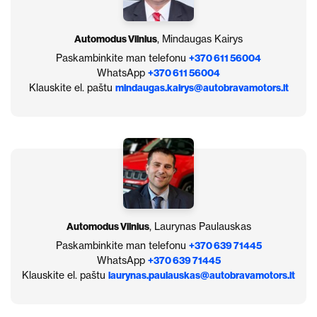
Automodus Vilnius
, Mindaugas Kairys
Paskambinkite man telefonu
+370 611 56004
WhatsApp
+370 611 56004
Klauskite el. paštu
mindaugas.kairys@autobravamotors.lt
Automodus Vilnius
, Laurynas Paulauskas
Paskambinkite man telefonu
+370 639 71445
WhatsApp
+370 639 71445
Klauskite el. paštu
laurynas.paulauskas@autobravamotors.lt