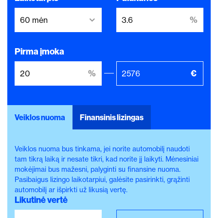
Pirma įmoka
Veiklos nuoma
Finansinis lizingas
Veiklos nuoma bus tinkama, jei norite automobilį naudoti
tam tikrą laiką ir nesate tikri, kad norite jį laikyti. Mėnesiniai
mokėjimai bus mažesni, palyginti su finansine nuoma.
Pasibaigus lizingo laikotarpiui, galėsite pasirinkti, grąžinti
automobilį ar išpirkti už likusią vertę.
Likutinė vertė