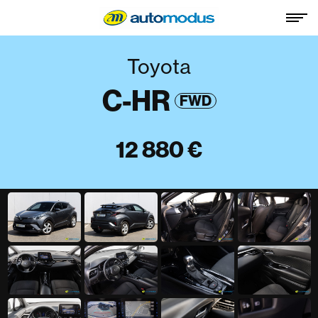
Toyota
C-HR
FWD
12 880 €