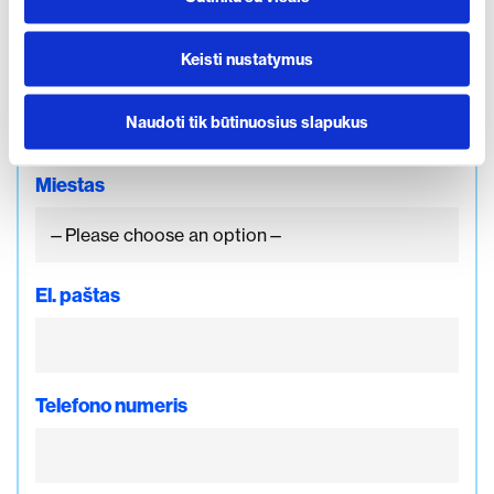
Keisti nustatymus
Jūsų vardas
Naudoti tik būtinuosius slapukus
Miestas
El. paštas
Telefono numeris