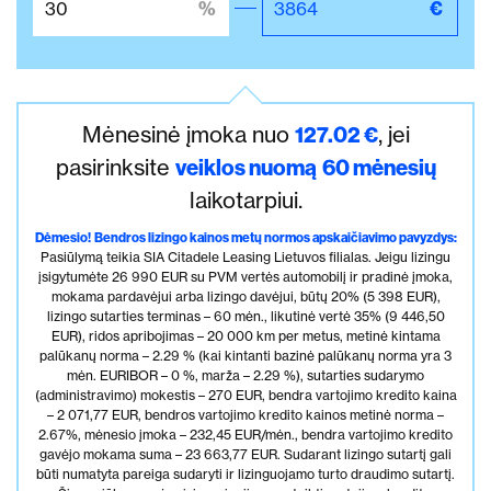
Mėnesinė įmoka nuo
127.02
€
, jei
pasirinksite
veiklos nuomą
60
mėnesių
laikotarpiui.
Dėmesio!
Bendros lizingo kainos metų normos apskaičiavimo pavyzdys:
Pasiūlymą teikia SIA Citadele Leasing Lietuvos filialas. Jeigu lizingu
įsigytumėte 26 990 EUR su PVM vertės automobilį ir pradinė įmoka,
mokama pardavėjui arba lizingo davėjui, būtų 20% (5 398 EUR),
lizingo sutarties terminas – 60 mėn., likutinė vertė 35% (9 446,50
EUR), ridos apribojimas – 20 000 km per metus, metinė kintama
palūkanų norma – 2.29 % (kai kintanti bazinė palūkanų norma yra 3
mėn. EURIBOR – 0 %, marža – 2.29 %), sutarties sudarymo
(administravimo) mokestis – 270 EUR, bendra vartojimo kredito kaina
– 2 071,77 EUR, bendros vartojimo kredito kainos metinė norma –
2.67%, mėnesio įmoka – 232,45 EUR/mėn., bendra vartojimo kredito
gavėjo mokama suma – 23 663,77 EUR. Sudarant lizingo sutartį gali
būti numatyta pareiga sudaryti ir lizinguojamo turto draudimo sutartį.