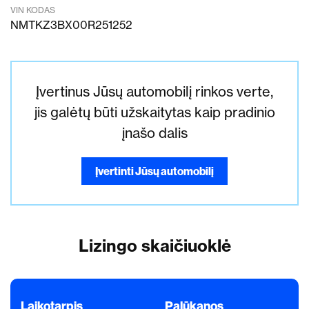
VIN KODAS
NMTKZ3BX00R251252
Įvertinus Jūsų automobilį rinkos verte,
jis galėtų būti užskaitytas kaip pradinio
įnašo dalis
Įvertinti Jūsų automobilį
Lizingo skaičiuoklė
Laikotarpis
Palūkanos