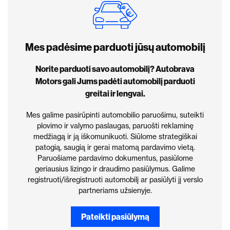
Mes padėsime parduoti jūsų automobilį
Norite parduoti savo automobilį? Autobrava
Motors gali Jums padėti automobilį parduoti
greitai ir lengvai.
Mes galime pasirūpinti automobilio paruošimu, suteikti
plovimo ir valymo paslaugas, paruošti reklaminę
medžiagą ir ją iškomunikuoti. Siūlome strategiškai
patogią, saugią ir gerai matomą pardavimo vietą.
Paruošiame pardavimo dokumentus, pasiūlome
geriausius lizingo ir draudimo pasiūlymus. Galime
registruoti/išregistruoti automobilį ar pasiūlyti jį verslo
partneriams užsienyje.
Pateikti pasiūlymą