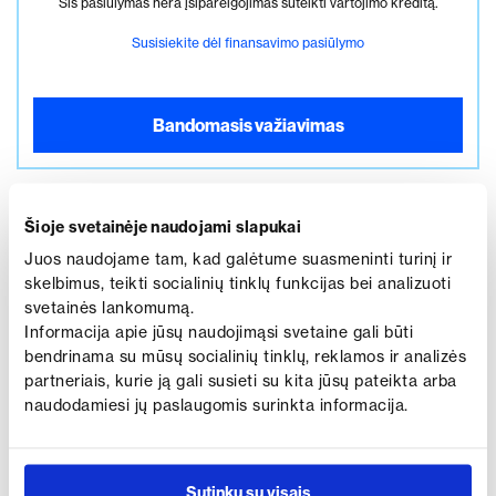
Šis pasiūlymas nėra įsipareigojimas suteikti vartojimo kreditą.
Susisiekite dėl finansavimo pasiūlymo
Bandomasis važiavimas
Šioje svetainėje naudojami slapukai
Juos naudojame tam, kad galėtume suasmeninti turinį ir
skelbimus, teikti socialinių tinklų funkcijas bei analizuoti
svetainės lankomumą.
Informacija apie jūsų naudojimąsi svetaine gali būti
Susisiekite su manimi dėl
bendrinama su mūsų socialinių tinklų, reklamos ir analizės
C-HR
partneriais, kurie ją gali susieti su kita jūsų pateikta arba
naudodamiesi jų paslaugomis surinkta informacija.
Norite išbandyti automobilį jums patogiu laiku ar
gauti papildomos informacijos? Užpildykite šią
formą ir mes su jumis susisieksime.
Sutinku su visais