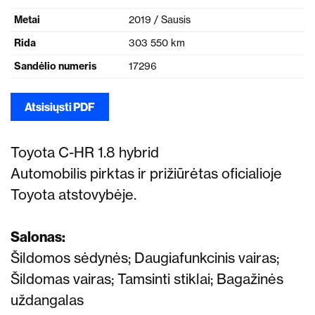
Metai
2019 / Sausis
Rida
303 550 km
Sandėlio numeris
17296
Atsisiųsti PDF
Toyota C-HR 1.8 hybrid
Automobilis pirktas ir prižiūrėtas oficialioje
Toyota atstovybėje.
Salonas:
Šildomos sėdynės;
Daugiafunkcinis vairas;
Šildomas vairas;
Tamsinti stiklai;
Bagažinės
uždangalas