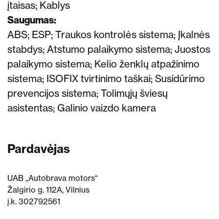
įtaisas; Kablys
Saugumas:
ABS; ESP; Traukos kontrolės sistema;
Įkalnės
stabdys;
Atstumo palaikymo sistema;
Juostos
palaikymo sistema;
Kelio ženklų atpažinimo
sistema;
ISOFIX tvirtinimo taškai;
Susidūrimo
prevencijos sistema;
Tolimųjų šviesų
asistentas;
Galinio vaizdo kamera
Pardavėjas
UAB „Autobrava motors“
Žalgirio g. 112A, Vilnius
į.k. 302792561