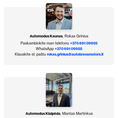
Automodus Kaunas
, Rokas Grinius
Paskambinkite man telefonu
+370 691 09955
WhatsApp
+370 691 09955
Klauskite el. paštu
rokas.grinius@autobravamotors.lt
Automodus Klaipėda
, Mantas Martinkus