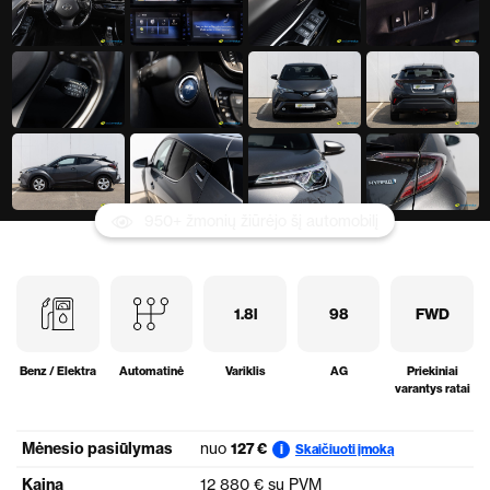
950+ žmonių žiūrėjo šį automobilį
1.8l
98
FWD
Benz / Elektra
Automatinė
Variklis
AG
Priekiniai
varantys ratai
Mėnesio pasiūlymas
nuo
127 €
Skaičiuoti įmoką
i
Kaina
12 880 € su PVM