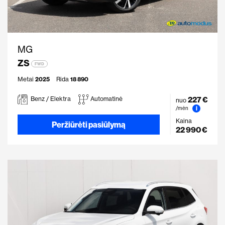
MG
ZS
FWD
Metai
2025
Rida
18 890
227 €
Benz / Elektra
Automatinė
nuo
i
/mėn
Kaina
Peržiūrėti pasiūlymą
22 990 €