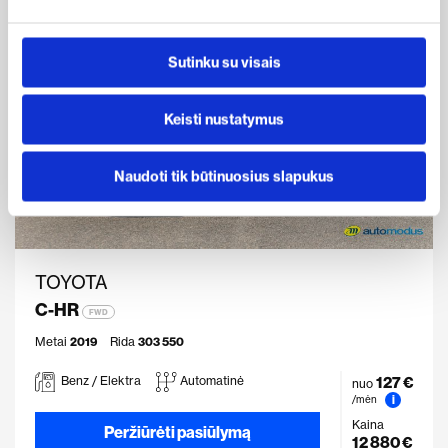
Sutinku su visais
Keisti nustatymus
Naudoti tik būtinuosius slapukus
TOYOTA
C-HR
FWD
Metai
2019
Rida
303 550
127 €
Benz / Elektra
Automatinė
nuo
i
/mėn
Kaina
Peržiūrėti pasiūlymą
12 880 €