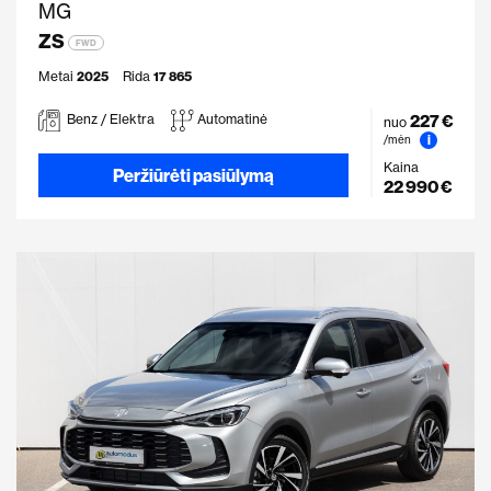
MG
ZS
FWD
Metai
2025
Rida
17 865
227 €
Benz / Elektra
Automatinė
nuo
i
/mėn
Kaina
Peržiūrėti pasiūlymą
22 990 €