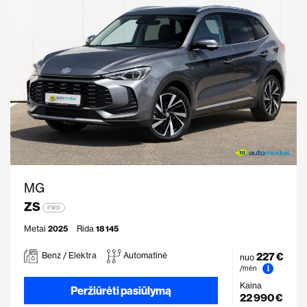
MG
ZS
FWD
Metai
2025
Rida
18 145
227 €
Benz / Elektra
Automatinė
nuo
i
/mėn
Kaina
Peržiūrėti pasiūlymą
22 990 €