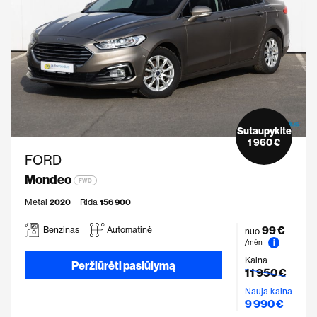
Sutaupykite
1 960 €
FORD
Mondeo
FWD
Metai
2020
Rida
156 900
99 €
Benzinas
Automatinė
nuo
i
/mėn
Kaina
Peržiūrėti pasiūlymą
11 950 €
Nauja kaina
9 990 €