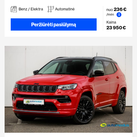
236 €
Benz / Elektra
Automatinė
nuo
i
/mėn
Kaina
Peržiūrėti pasiūlymą
23 950 €