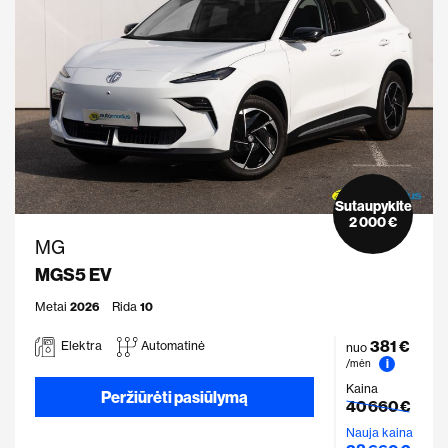
Sutaupykite
2 000 €
MG
MGS5 EV
Metai
2026
Rida
10
381 €
Elektra
Automatinė
nuo
i
/mėn
Kaina
Peržiūrėti pasiūlymą
40 660 €
Nauja kaina