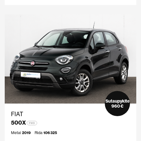
Sutaupykite
960 €
FIAT
500X
FWD
Metai
2019
Rida
106 325