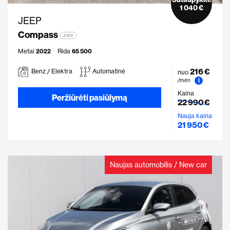
1 040 €
JEEP
Compass
AWD
Metai
2022
Rida
65 500
216 €
Benz / Elektra
Automatinė
nuo
i
/mėn
Kaina
Peržiūrėti pasiūlymą
22 990 €
Nauja kaina
21 950 €
Naujas automobilis / New car