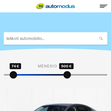
74 €
MĖNESIO ĮMOKA
500 €