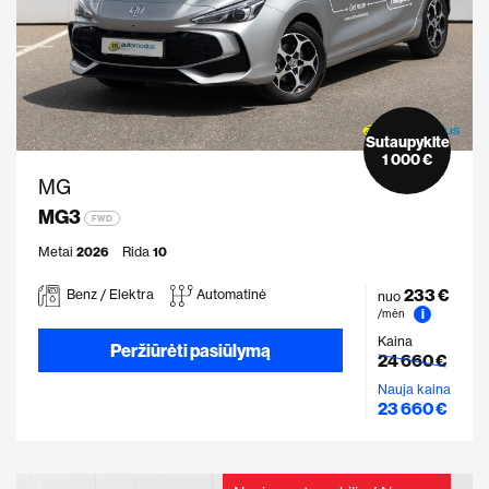
Sutaupykite
1 000 €
MG
MG3
FWD
Metai
2026
Rida
10
233 €
Benz / Elektra
Automatinė
nuo
i
/mėn
Kaina
Peržiūrėti pasiūlymą
24 660 €
Nauja kaina
23 660 €