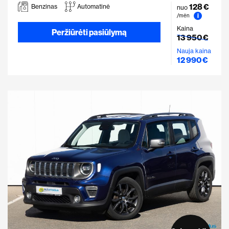
128 €
Benzinas
Automatinė
nuo
i
/mėn
Kaina
Peržiūrėti pasiūlymą
13 950 €
Nauja kaina
12 990 €