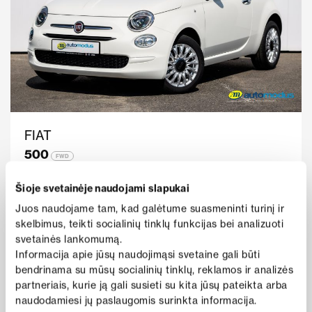
FIAT
500
FWD
Metai
2022
Rida
35 950
Šioje svetainėje naudojami slapukai
138 €
Benzinas
Mechaninė
nuo
Juos naudojame tam, kad galėtume suasmeninti turinį ir
i
/mėn
skelbimus, teikti socialinių tinklų funkcijas bei analizuoti
Kaina
Peržiūrėti pasiūlymą
svetainės lankomumą.
13 950 €
Informacija apie jūsų naudojimąsi svetaine gali būti
bendrinama su mūsų socialinių tinklų, reklamos ir analizės
partneriais, kurie ją gali susieti su kita jūsų pateikta arba
naudodamiesi jų paslaugomis surinkta informacija.