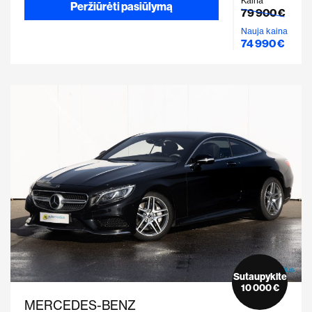
Kaina
Peržiūrėti pasiūlymą
79 900 €
Nauja kaina
74 990 €
Sutaupykite
10 000 €
MERCEDES-BENZ