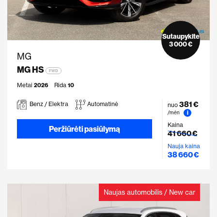
Sutaupykite
3 000 €
MG
MG HS
FWD
Metai
2026
Rida
10
381 €
Benz / Elektra
Automatinė
nuo
i
/mėn
Kaina
Peržiūrėti pasiūlymą
41 660 €
Nauja kaina
38 660 €
Naujas automobilis / New car