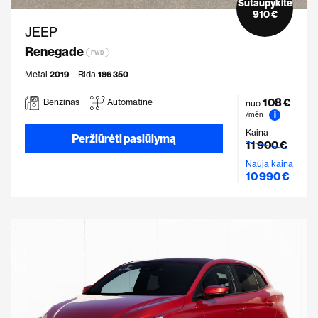
Sutaupykite
910 €
JEEP
Renegade
FWD
Metai
2019
Rida
186 350
108 €
Benzinas
Automatinė
nuo
i
/mėn
Kaina
Peržiūrėti pasiūlymą
11 900 €
Nauja kaina
10 990 €