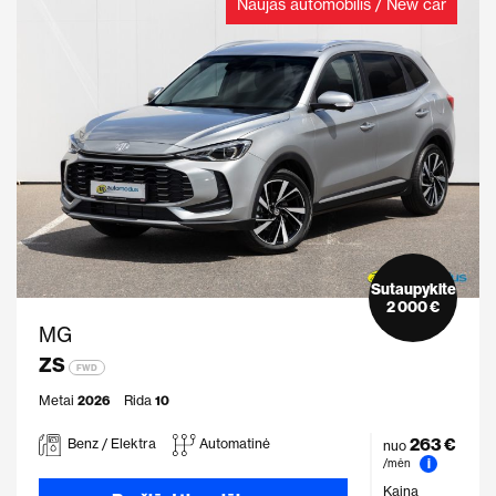
Naujas automobilis / New car
Sutaupykite
2 000 €
MG
ZS
FWD
Metai
2026
Rida
10
263 €
Benz / Elektra
Automatinė
nuo
i
/mėn
Kaina