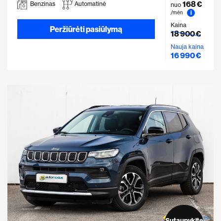
168 €
Benzinas
Automatinė
nuo
i
/mėn
Kaina
Peržiūrėti pasiūlymą
18 900 €
Nauja kaina
16 990 €
Sutaupykite