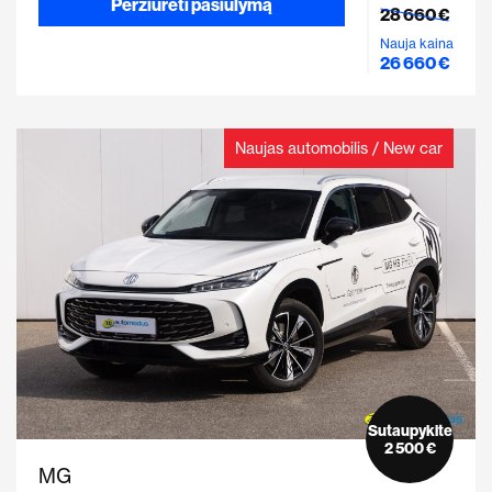
Peržiūrėti pasiūlymą
28 660 €
Nauja kaina
26 660 €
Naujas automobilis / New car
Sutaupykite
2 500 €
MG