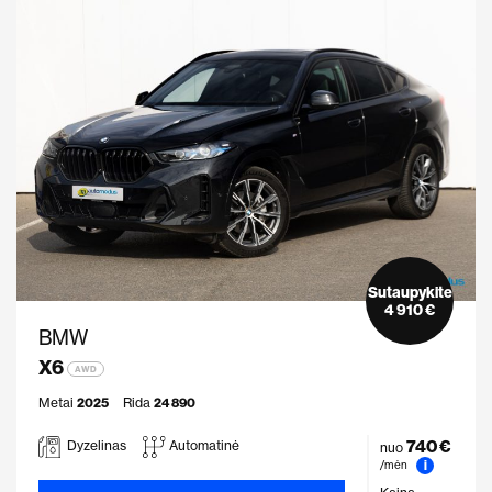
Sutaupykite
4 910 €
BMW
X6
AWD
Metai
2025
Rida
24 890
740 €
Dyzelinas
Automatinė
nuo
i
/mėn