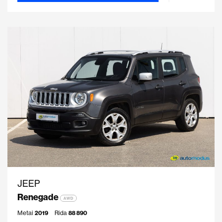
JEEP
Renegade
AWD
Metai
2019
Rida
88 890