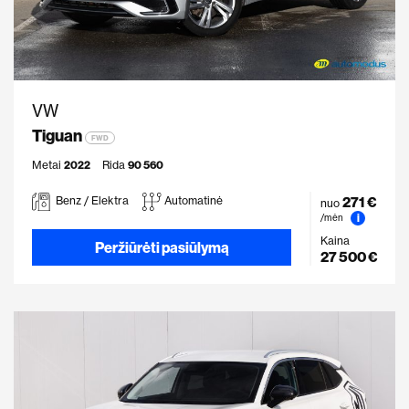
VW
Tiguan
FWD
Metai
2022
Rida
90 560
271 €
Benz / Elektra
Automatinė
nuo
i
/mėn
Kaina
Peržiūrėti pasiūlymą
27 500 €