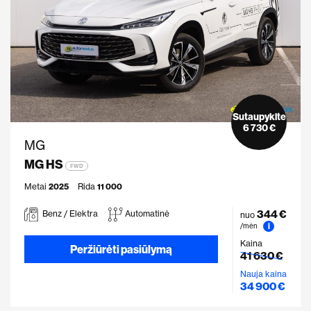
Sutaupykite
6 730 €
MG
MG HS
FWD
Metai
2025
Rida
11 000
344 €
Benz / Elektra
Automatinė
nuo
i
/mėn
Kaina
Peržiūrėti pasiūlymą
41 630 €
Nauja kaina
34 900 €