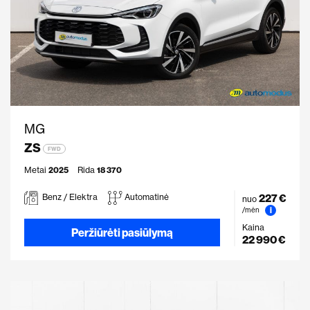
MG
ZS
FWD
Metai
2025
Rida
18 370
227 €
Benz / Elektra
Automatinė
nuo
i
/mėn
Kaina
Peržiūrėti pasiūlymą
22 990 €