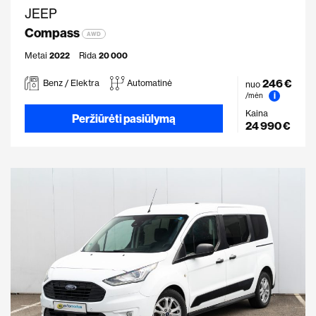
JEEP
Compass
AWD
Metai
2022
Rida
20 000
246 €
Benz / Elektra
Automatinė
nuo
i
/mėn
Kaina
Peržiūrėti pasiūlymą
24 990 €