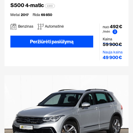
S500 4-matic
AWD
Metai
2017
Rida
69 850
492 €
Benzinas
Automatinė
nuo
i
/mėn
Kaina
Peržiūrėti pasiūlymą
59 900 €
Nauja kaina
49 900 €