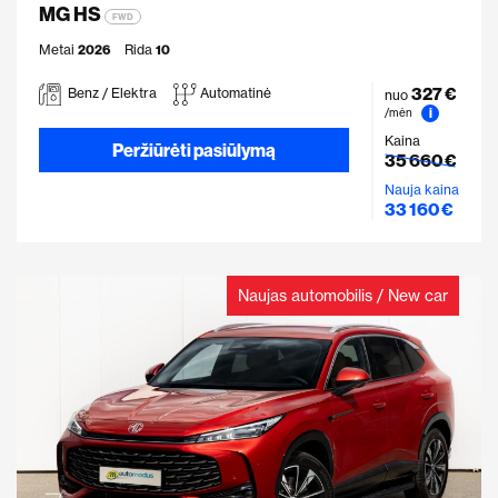
MG HS
FWD
Metai
2026
Rida
10
327 €
Benz / Elektra
Automatinė
nuo
i
/mėn
Kaina
Peržiūrėti pasiūlymą
35 660 €
Nauja kaina
33 160 €
Naujas automobilis / New car