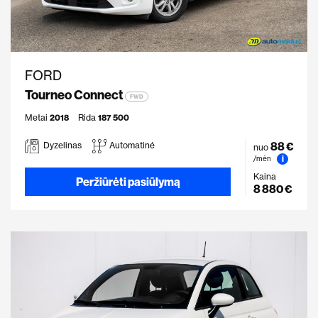
FORD
Tourneo Connect
FWD
Metai
2018
Rida
187 500
88 €
Dyzelinas
Automatinė
nuo
i
/mėn
Kaina
Peržiūrėti pasiūlymą
8 880 €