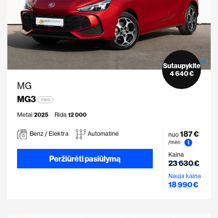
Sutaupykite
4 640 €
MG
MG3
FWD
Metai
2025
Rida
12 000
187 €
Benz / Elektra
Automatinė
nuo
i
/mėn
Kaina
Peržiūrėti pasiūlymą
23 630 €
Nauja kaina
18 990 €