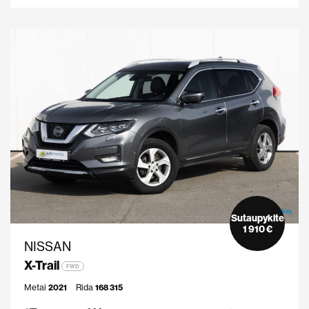
Sutaupykite
1 910 €
NISSAN
X-Trail
FWD
Metai
2021
Rida
168 315