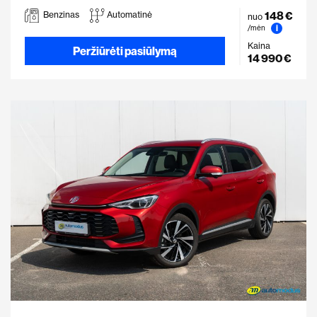
148 €
Benzinas
Automatinė
nuo
i
/mėn
Kaina
Peržiūrėti pasiūlymą
14 990 €