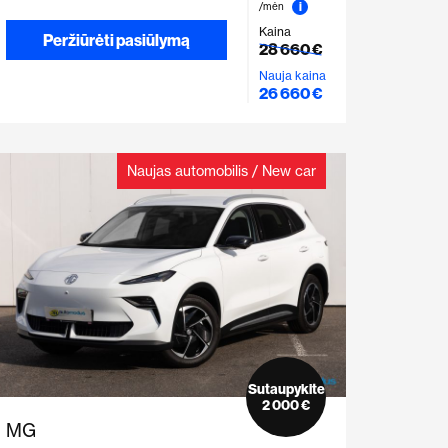
i
/mėn
Kaina
Peržiūrėti pasiūlymą
28 660 €
Nauja kaina
26 660 €
Naujas automobilis / New car
Sutaupykite
2 000 €
MG