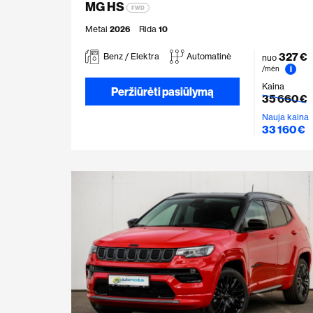
MG HS
FWD
Metai
2026
Rida
10
327 €
Benz / Elektra
Automatinė
nuo
i
/mėn
Kaina
Peržiūrėti pasiūlymą
35 660 €
Nauja kaina
33 160 €