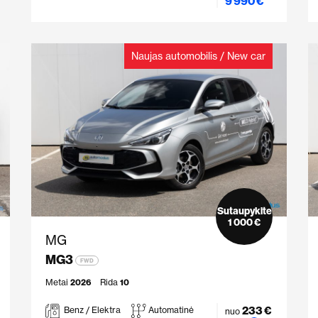
9 990 €
Naujas automobilis / New car
Sutaupykite
1 000 €
MG
MG3
FWD
Metai
2026
Rida
10
233 €
Benz / Elektra
Automatinė
nuo