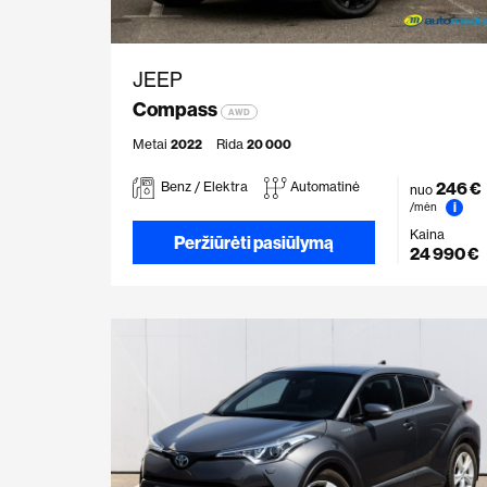
JEEP
Compass
AWD
Metai
2022
Rida
20 000
246 €
Benz / Elektra
Automatinė
nuo
i
/mėn
Kaina
Peržiūrėti pasiūlymą
24 990 €