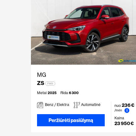
MG
ZS
FWD
Metai
2025
Rida
6 300
236 €
Benz / Elektra
Automatinė
nuo
i
/mėn
Kaina
Peržiūrėti pasiūlymą
23 950 €