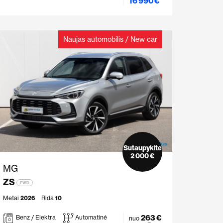
16 990 €
Naujas automobilis / New car
Sutaupykite
2 000 €
MG
ZS
FWD
Metai
2026
Rida
10
263 €
Benz / Elektra
Automatinė
nuo