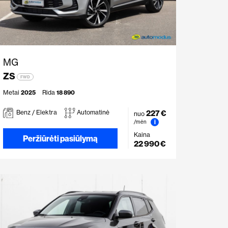
MG
ZS
FWD
Metai
2025
Rida
18 890
227 €
Benz / Elektra
Automatinė
nuo
i
/mėn
Kaina
Peržiūrėti pasiūlymą
22 990 €