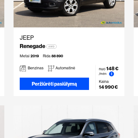
JEEP
Renegade
AWD
Metai
2019
Rida
88 890
148 €
Benzinas
Automatinė
nuo
i
/mėn
Kaina
Peržiūrėti pasiūlymą
14 990 €