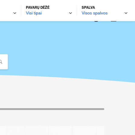
PAVARŲ DĖŽĖ
SPALVA
autobravamotors.lt