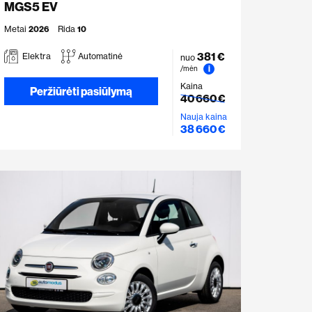
MGS5 EV
Metai
2026
Rida
10
381 €
Elektra
Automatinė
nuo
i
/mėn
Kaina
Peržiūrėti pasiūlymą
40 660 €
Nauja kaina
38 660 €