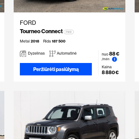
FORD
Tourneo Connect
FWD
Metai
2018
Rida
187 500
88 €
Dyzelinas
Automatinė
nuo
i
/mėn
Kaina
Peržiūrėti pasiūlymą
8 880 €