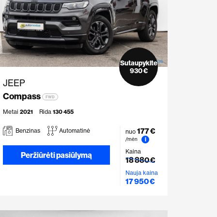
Sutaupykite
930 €
JEEP
Compass
FWD
Metai
2021
Rida
130 455
177 €
Benzinas
Automatinė
nuo
i
/mėn
Kaina
Peržiūrėti pasiūlymą
18 880 €
Nauja kaina
17 950 €