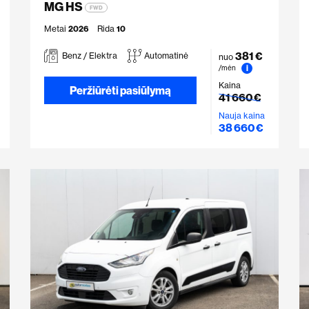
MG HS
FWD
Metai
2026
Rida
10
381 €
Benz / Elektra
Automatinė
nuo
i
/mėn
Kaina
Peržiūrėti pasiūlymą
41 660 €
Nauja kaina
38 660 €