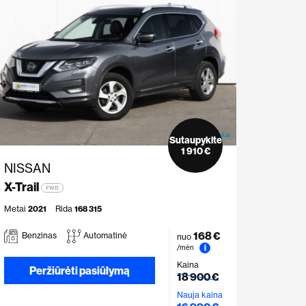
Sutaupykite
1 910 €
NISSAN
X-Trail
FWD
Metai
2021
Rida
168 315
168 €
Benzinas
Automatinė
nuo
i
/mėn
Kaina
Peržiūrėti pasiūlymą
18 900 €
Nauja kaina