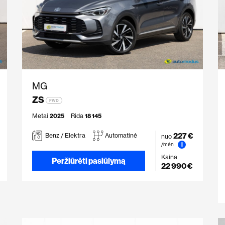
MG
ZS
FWD
Metai
2025
Rida
18 145
227 €
Benz / Elektra
Automatinė
nuo
i
/mėn
Kaina
Peržiūrėti pasiūlymą
22 990 €