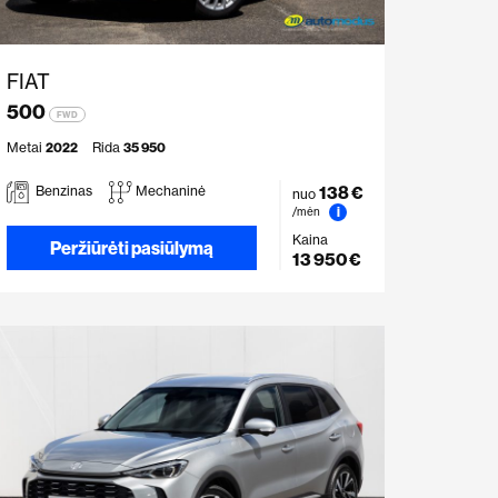
FIAT
500
FWD
Metai
2022
Rida
35 950
138 €
Benzinas
Mechaninė
nuo
i
/mėn
Kaina
Peržiūrėti pasiūlymą
13 950 €