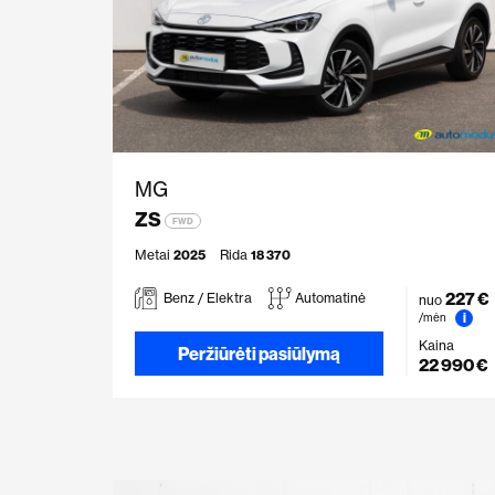
MG
ZS
FWD
Metai
2025
Rida
18 370
227 €
Benz / Elektra
Automatinė
nuo
i
/mėn
Kaina
Peržiūrėti pasiūlymą
22 990 €