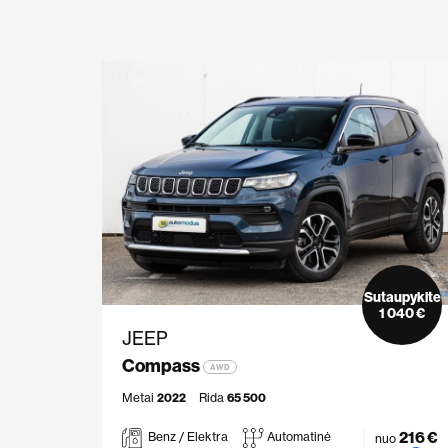
Sutaupykite
1 040 €
JEEP
Compass
AWD
Metai
2022
Rida
65 500
216 €
Benz / Elektra
Automatinė
nuo