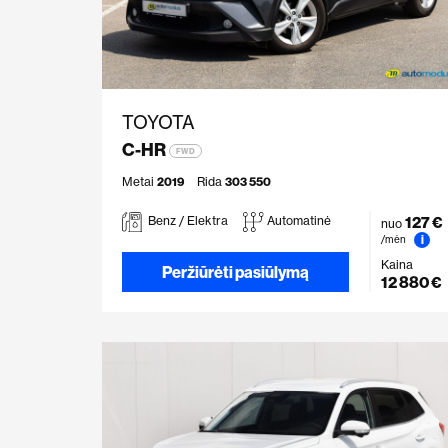
TOYOTA
C-HR
FWD
Metai
2019
Rida
303 550
127 €
Benz / Elektra
Automatinė
nuo
i
/mėn
Kaina
Peržiūrėti pasiūlymą
12 880 €