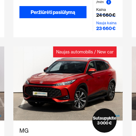
i
/mėn
Kaina
Peržiūrėti pasiūlymą
24 660 €
Nauja kaina
23 660 €
Naujas automobilis / New car
Sutaupykite
3 000 €
MG