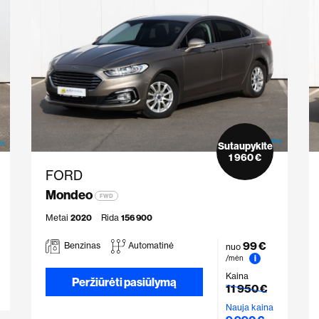
Sutaupykite
1 960 €
FORD
Mondeo
FWD
Metai
2020
Rida
156 900
99 €
Benzinas
Automatinė
nuo
i
/mėn
Kaina
Peržiūrėti pasiūlymą
11 950 €
Nauja kaina