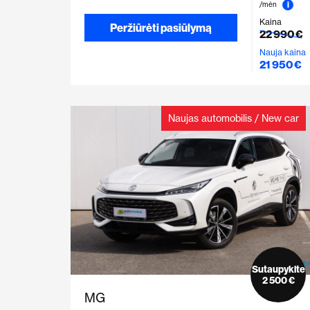
i
/mėn
Kaina
Peržiūrėti pasiūlymą
22 990 €
Nauja kaina
21 950 €
Naujas automobilis / New car
Sutaupykite
2 500 €
MG