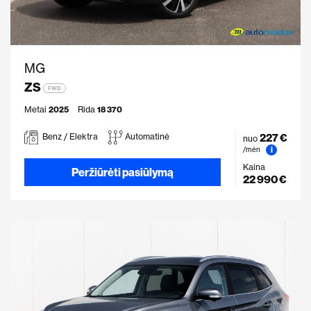
MG
ZS
FWD
Metai
2025
Rida
18 370
227 €
Benz / Elektra
Automatinė
nuo
i
/mėn
Kaina
Peržiūrėti pasiūlymą
22 990 €