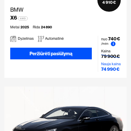
4 910 €
BMW
X6
AWD
Metai
2025
Rida
24 890
740 €
Dyzelinas
Automatinė
nuo
i
/mėn
Kaina
Peržiūrėti pasiūlymą
79 900 €
Nauja kaina
74 990 €