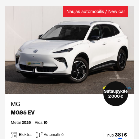
Naujas automobilis / New car
Sutaupykite
2 000 €
MG
MGS5 EV
Metai
2026
Rida
10
381 €
Elektra
Automatinė
nuo