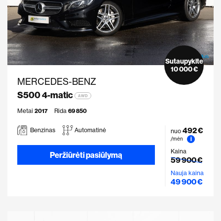
Sutaupykite
10 000 €
MERCEDES-BENZ
S500 4-matic
AWD
Metai
2017
Rida
69 850
492 €
Benzinas
Automatinė
nuo
i
/mėn
Kaina
Peržiūrėti pasiūlymą
59 900 €
Nauja kaina
49 900 €