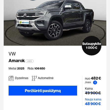
Sutaupykite
1 000 €
VW
Amarok
4WD
Metai
2025
Rida
106 650
482 €
Dyzelinas
Automatinė
nuo
i
/mėn
Kaina
Peržiūrėti pasiūlymą
49 900 €
Nauja kaina
48 900 €