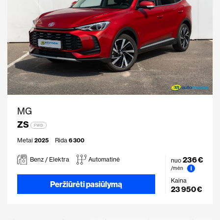
MG
ZS
FWD
Metai
2025
Rida
6 300
236 €
Benz / Elektra
Automatinė
nuo
i
/mėn
Kaina
Peržiūrėti pasiūlymą
23 950 €