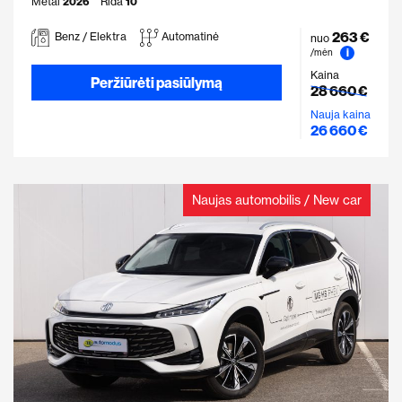
Metai
2026
Rida
10
263 €
Benz / Elektra
Automatinė
nuo
i
/mėn
Kaina
Peržiūrėti pasiūlymą
28 660 €
Nauja kaina
26 660 €
Naujas automobilis / New car