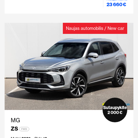
23 660 €
Naujas automobilis / New car
Sutaupykite
2 000 €
MG
ZS
FWD