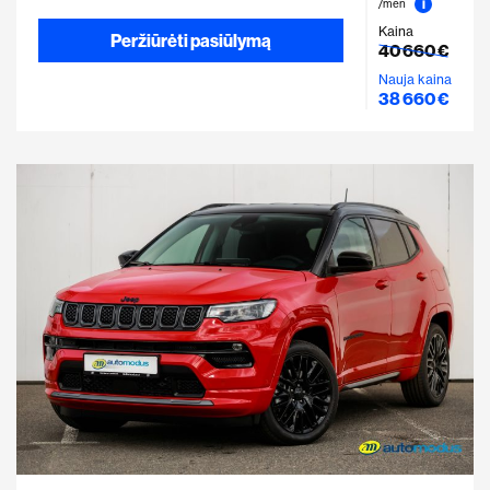
i
/mėn
Kaina
Peržiūrėti pasiūlymą
40 660 €
Nauja kaina
38 660 €