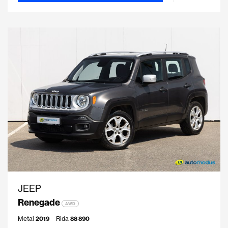
JEEP
Renegade
AWD
Metai
2019
Rida
88 890