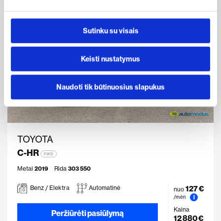
Sutinku su visais
Keisti nustatymus
Naudoti tik būtinuosius slapukus
TOYOTA
C-HR
FWD
Metai
2019
Rida
303 550
127 €
Benz / Elektra
Automatinė
nuo
i
/mėn
Kaina
Peržiūrėti pasiūlymą
12 880 €