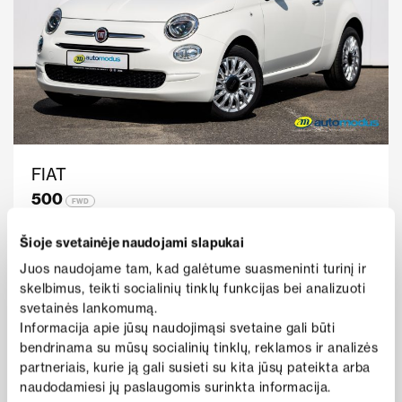
FIAT
500
FWD
Metai
2022
Rida
35 950
Šioje svetainėje naudojami slapukai
138 €
Benzinas
Mechaninė
nuo
Juos naudojame tam, kad galėtume suasmeninti turinį ir
i
/mėn
skelbimus, teikti socialinių tinklų funkcijas bei analizuoti
Kaina
Peržiūrėti pasiūlymą
svetainės lankomumą.
13 950 €
Informacija apie jūsų naudojimąsi svetaine gali būti
bendrinama su mūsų socialinių tinklų, reklamos ir analizės
partneriais, kurie ją gali susieti su kita jūsų pateikta arba
naudodamiesi jų paslaugomis surinkta informacija.