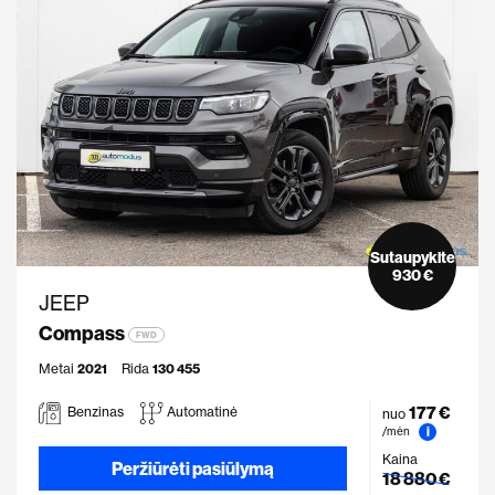
Sutaupykite
930 €
JEEP
Compass
FWD
Metai
2021
Rida
130 455
177 €
Benzinas
Automatinė
nuo
i
/mėn
Kaina
Peržiūrėti pasiūlymą
18 880 €