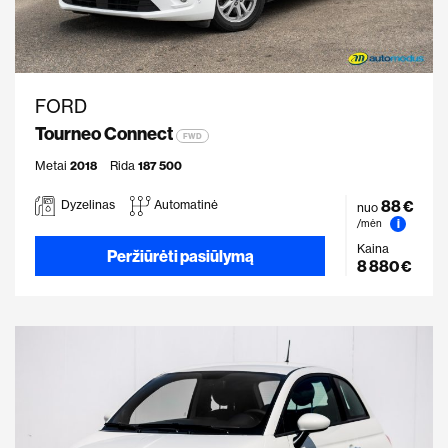
FORD
Tourneo Connect
FWD
Metai
2018
Rida
187 500
88 €
Dyzelinas
Automatinė
nuo
i
/mėn
Kaina
Peržiūrėti pasiūlymą
8 880 €