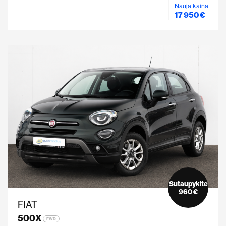
Nauja kaina
17 950 €
Sutaupykite
960 €
FIAT
500X
FWD