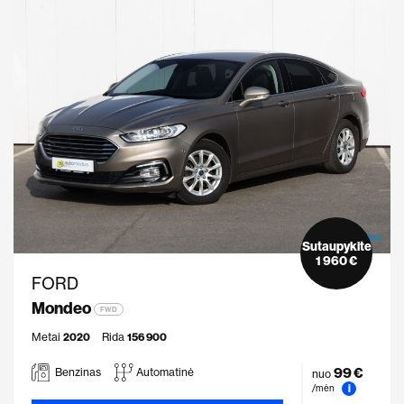
Sutaupykite
1 960 €
FORD
Mondeo
FWD
Metai
2020
Rida
156 900
99 €
Benzinas
Automatinė
nuo
i
/mėn