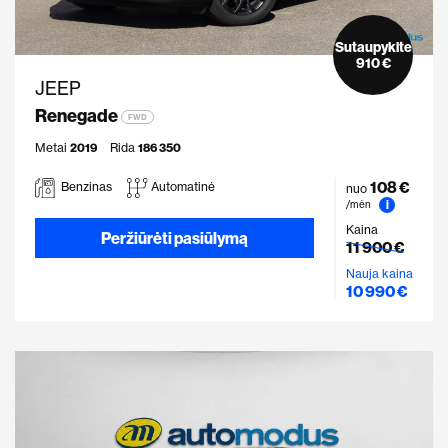
Sutaupykite
910 €
JEEP
Renegade
FWD
Metai
2019
Rida
186 350
108 €
Benzinas
Automatinė
nuo
i
/mėn
Kaina
Peržiūrėti pasiūlymą
11 900 €
Nauja kaina
10 990 €