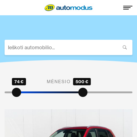
74 €
MĖNESIO ĮMOKA
500 €