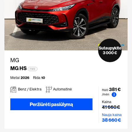
Sutaupykite
3 000 €
MG
MG HS
FWD
Metai
2026
Rida
10
381 €
Benz / Elektra
Automatinė
nuo
i
/mėn
Kaina
Peržiūrėti pasiūlymą
41 660 €
Nauja kaina
38 660 €