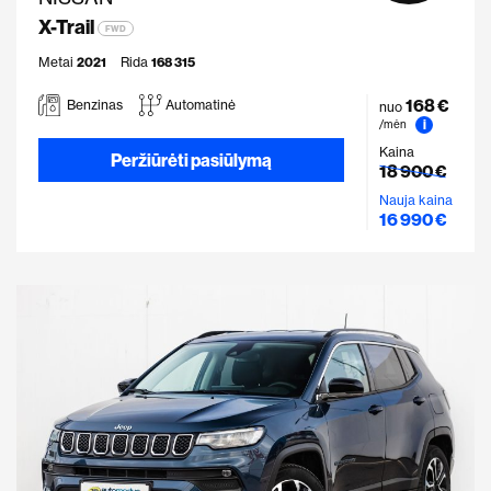
X-Trail
FWD
Metai
2021
Rida
168 315
168 €
Benzinas
Automatinė
nuo
i
/mėn
Kaina
Peržiūrėti pasiūlymą
18 900 €
Nauja kaina
16 990 €