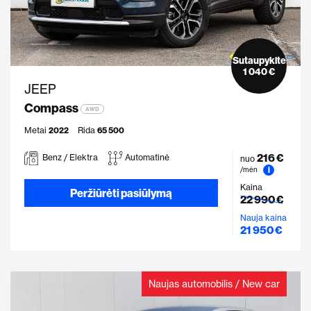
Sutaupykite
1 040 €
JEEP
Compass
AWD
Metai
2022
Rida
65 500
216 €
Benz / Elektra
Automatinė
nuo
i
/mėn
Kaina
Peržiūrėti pasiūlymą
22 990 €
Nauja kaina
21 950 €
Naujas automobilis / New car