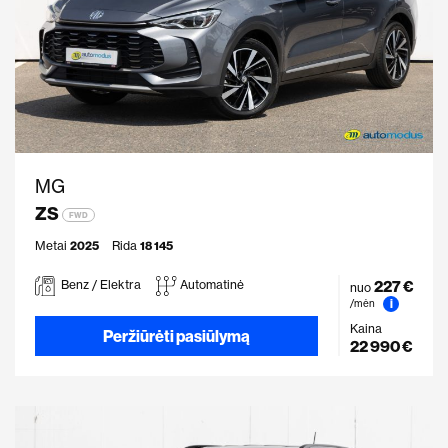
MG
ZS
FWD
Metai
2025
Rida
18 145
227 €
Benz / Elektra
Automatinė
nuo
i
/mėn
Kaina
Peržiūrėti pasiūlymą
22 990 €