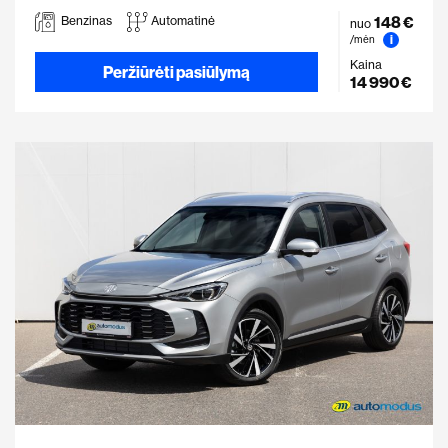
148 €
Benzinas
Automatinė
nuo
i
/mėn
Kaina
Peržiūrėti pasiūlymą
14 990 €