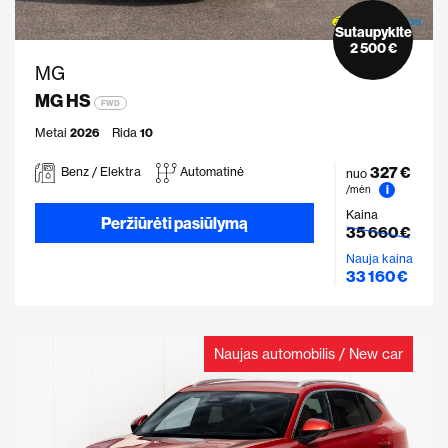
Sutaupykite
2 500 €
MG
MG HS
FWD
Metai
2026
Rida
10
327 €
Benz / Elektra
Automatinė
nuo
i
/mėn
Kaina
Peržiūrėti pasiūlymą
35 660 €
Nauja kaina
33 160 €
Naujas automobilis / New car