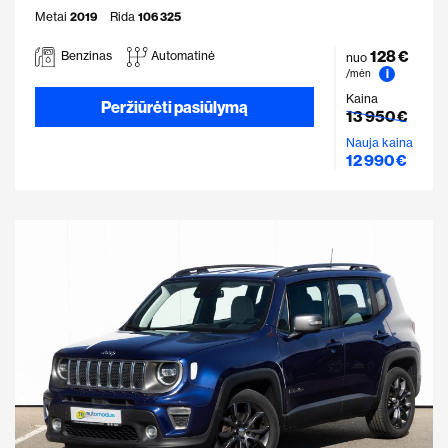
Metai
2019
Rida
106 325
128 €
Benzinas
Automatinė
nuo
i
/mėn
Kaina
Peržiūrėti pasiūlymą
13 950 €
Nauja kaina
12 990 €