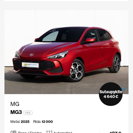
Sutaupykite
4 640 €
MG
MG3
FWD
Metai
2025
Rida
12 000