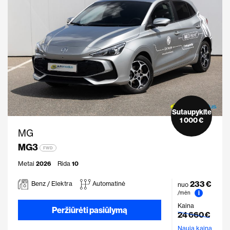
Sutaupykite
1 000 €
MG
MG3
FWD
Metai
2026
Rida
10
233 €
Benz / Elektra
Automatinė
nuo
i
/mėn
Kaina
Peržiūrėti pasiūlymą
24 660 €
Nauja kaina