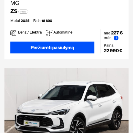
MG
ZS
FWD
Metai
2025
Rida
18 890
227 €
Benz / Elektra
Automatinė
nuo
i
/mėn
Kaina
Peržiūrėti pasiūlymą
22 990 €