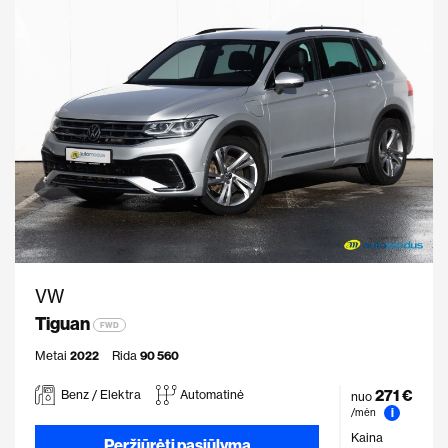
VW
Tiguan
FWD
Metai
2022
Rida
90 560
271 €
Benz / Elektra
Automatinė
nuo
i
/mėn
Kaina
Peržiūrėti pasiūlymą