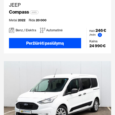
JEEP
Compass
AWD
Metai
2022
Rida
20 000
246 €
Benz / Elektra
Automatinė
nuo
i
/mėn
Kaina
Peržiūrėti pasiūlymą
24 990 €