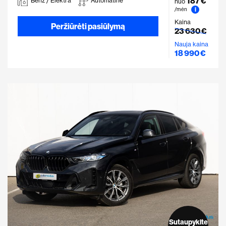
187 €
Benz / Elektra
Automatinė
nuo
i
/mėn
Kaina
Peržiūrėti pasiūlymą
23 630 €
Nauja kaina
18 990 €
Sutaupykite