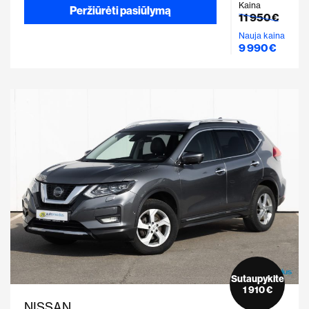
Kaina
Peržiūrėti pasiūlymą
11 950 €
Nauja kaina
9 990 €
Sutaupykite
1 910 €
NISSAN