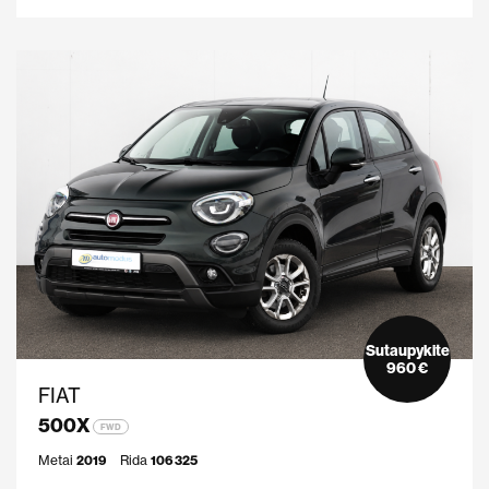
Sutaupykite
960 €
FIAT
500X
FWD
Metai
2019
Rida
106 325