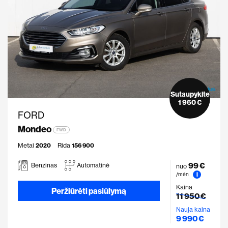
Sutaupykite
1 960 €
FORD
Mondeo
FWD
Metai
2020
Rida
156 900
99 €
Benzinas
Automatinė
nuo
i
/mėn
Kaina
Peržiūrėti pasiūlymą
11 950 €
Nauja kaina
9 990 €