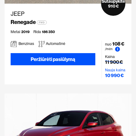
Sutaupykite
910 €
JEEP
Renegade
FWD
Metai
2019
Rida
186 350
108 €
Benzinas
Automatinė
nuo
i
/mėn
Kaina
Peržiūrėti pasiūlymą
11 900 €
Nauja kaina
10 990 €