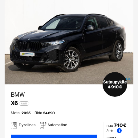
Sutaupykite
4 910 €
BMW
X6
AWD
Metai
2025
Rida
24 890
740 €
Dyzelinas
Automatinė
nuo
i
/mėn