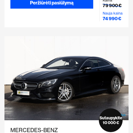
Kaina
Peržiūrėti pasiūlymą
79 900 €
Nauja kaina
74 990 €
Sutaupykite
10 000 €
MERCEDES-BENZ