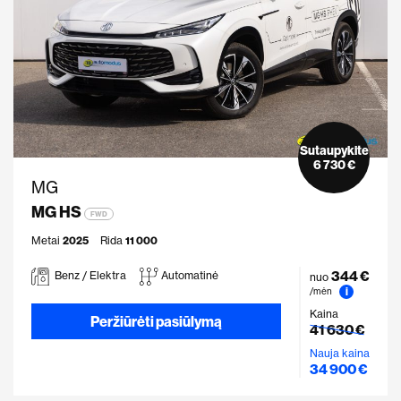
Sutaupykite
6 730 €
MG
MG HS
FWD
Metai
2025
Rida
11 000
344 €
Benz / Elektra
Automatinė
nuo
i
/mėn
Kaina
Peržiūrėti pasiūlymą
41 630 €
Nauja kaina
34 900 €