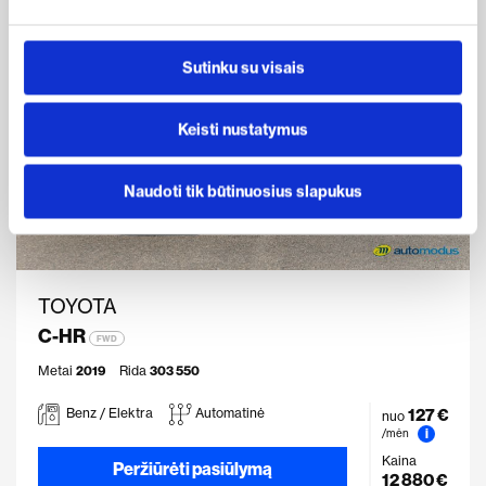
Sutinku su visais
Keisti nustatymus
Naudoti tik būtinuosius slapukus
TOYOTA
C-HR
FWD
Metai
2019
Rida
303 550
127 €
Benz / Elektra
Automatinė
nuo
i
/mėn
Kaina
Peržiūrėti pasiūlymą
12 880 €