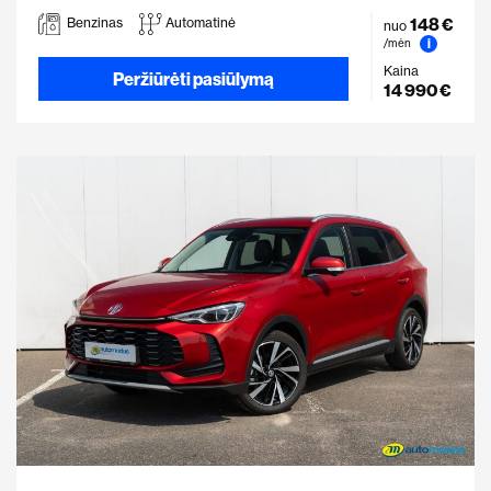
148 €
Benzinas
Automatinė
nuo
i
/mėn
Kaina
Peržiūrėti pasiūlymą
14 990 €