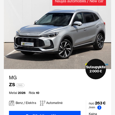
Naujas automobilis / New car
Sutaupykite
2 000 €
MG
ZS
FWD
Metai
2026
Rida
10
263 €
Benz / Elektra
Automatinė
nuo
i
/mėn
Kaina