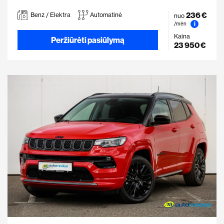
236 €
Benz / Elektra
Automatinė
nuo
i
/mėn
Kaina
Peržiūrėti pasiūlymą
23 950 €