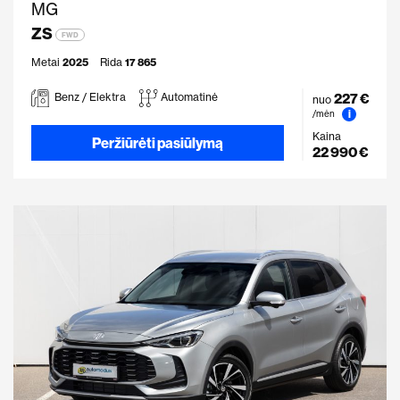
MG
ZS
FWD
Metai
2025
Rida
17 865
227 €
Benz / Elektra
Automatinė
nuo
i
/mėn
Kaina
Peržiūrėti pasiūlymą
22 990 €