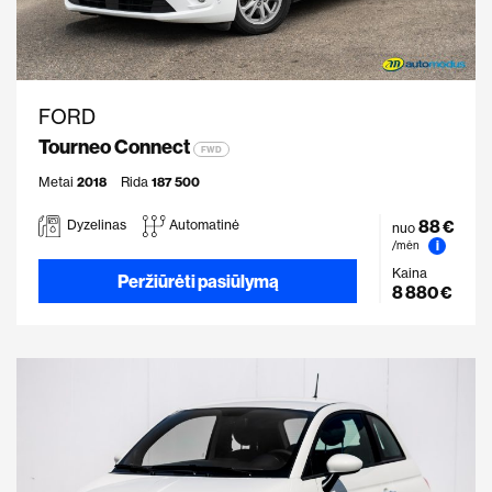
FORD
Tourneo Connect
FWD
Metai
2018
Rida
187 500
88 €
Dyzelinas
Automatinė
nuo
i
/mėn
Kaina
Peržiūrėti pasiūlymą
8 880 €