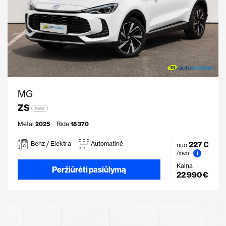
MG
ZS
FWD
Metai
2025
Rida
18 370
227 €
Benz / Elektra
Automatinė
nuo
i
/mėn
Kaina
Peržiūrėti pasiūlymą
22 990 €