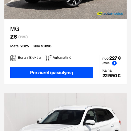
MG
ZS
FWD
Metai
2025
Rida
18 890
227 €
Benz / Elektra
Automatinė
nuo
i
/mėn
Kaina
Peržiūrėti pasiūlymą
22 990 €