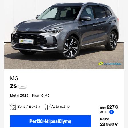
MG
ZS
FWD
Metai
2025
Rida
18 145
227 €
Benz / Elektra
Automatinė
nuo
i
/mėn
Kaina
Peržiūrėti pasiūlymą
22 990 €