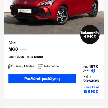
Sutaupykite
4 640 €
MG
MG3
FWD
Metai
2025
Rida
12 000
187 €
Benz / Elektra
Automatinė
nuo
i
/mėn
Kaina
Peržiūrėti pasiūlymą
23 630 €
Nauja kaina
18 990 €