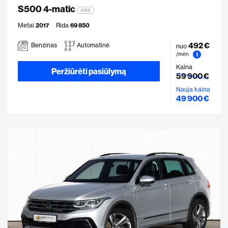
S500 4-matic
AWD
Metai
2017
Rida
69 850
492 €
Benzinas
Automatinė
nuo
i
/mėn
Kaina
Peržiūrėti pasiūlymą
59 900 €
Nauja kaina
49 900 €