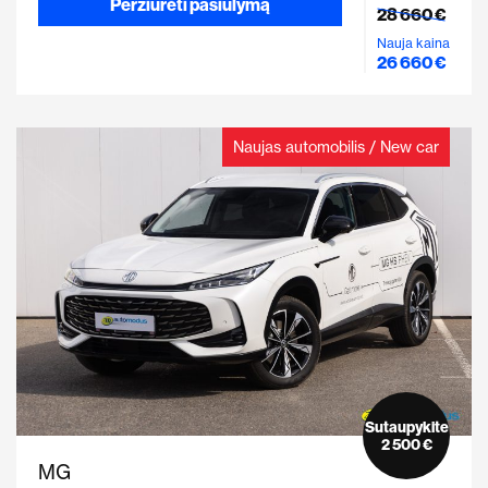
Peržiūrėti pasiūlymą
28 660 €
Nauja kaina
26 660 €
Naujas automobilis / New car
Sutaupykite
2 500 €
MG