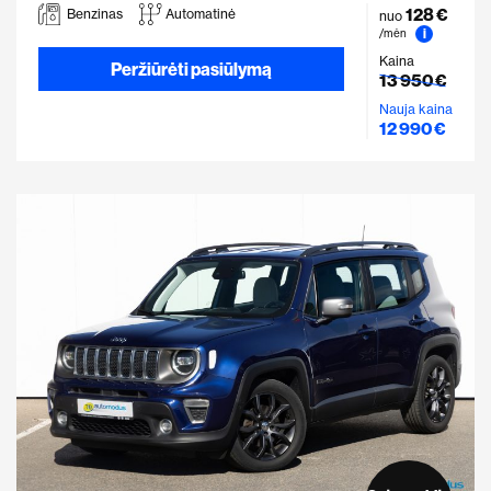
128 €
Benzinas
Automatinė
nuo
i
/mėn
Kaina
Peržiūrėti pasiūlymą
13 950 €
Nauja kaina
12 990 €