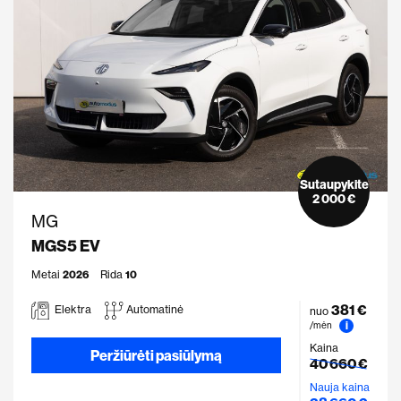
Sutaupykite
2 000 €
MG
MGS5 EV
Metai
2026
Rida
10
381 €
Elektra
Automatinė
nuo
i
/mėn
Kaina
Peržiūrėti pasiūlymą
40 660 €
Nauja kaina