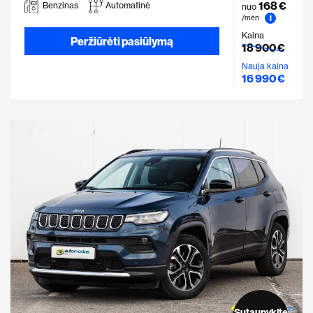
168 €
Benzinas
Automatinė
nuo
i
/mėn
Kaina
Peržiūrėti pasiūlymą
18 900 €
Nauja kaina
16 990 €
Sutaupykite