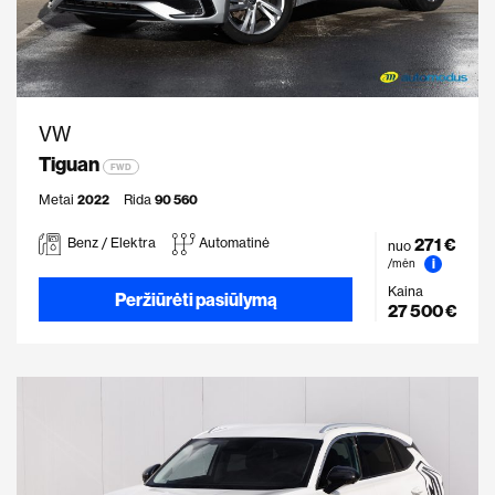
VW
Tiguan
FWD
Metai
2022
Rida
90 560
271 €
Benz / Elektra
Automatinė
nuo
i
/mėn
Kaina
Peržiūrėti pasiūlymą
27 500 €