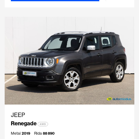
JEEP
Renegade
AWD
Metai
2019
Rida
88 890