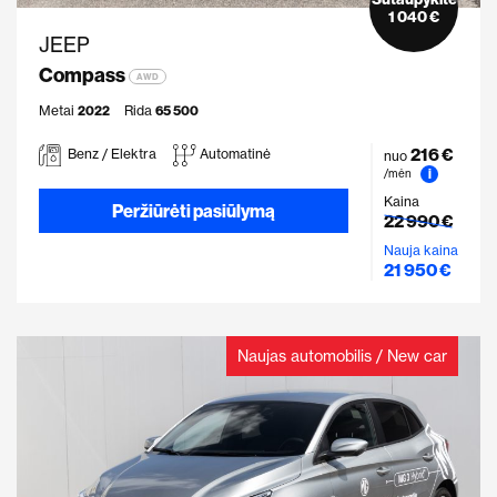
1 040 €
JEEP
Compass
AWD
Metai
2022
Rida
65 500
216 €
Benz / Elektra
Automatinė
nuo
i
/mėn
Kaina
Peržiūrėti pasiūlymą
22 990 €
Nauja kaina
21 950 €
Naujas automobilis / New car