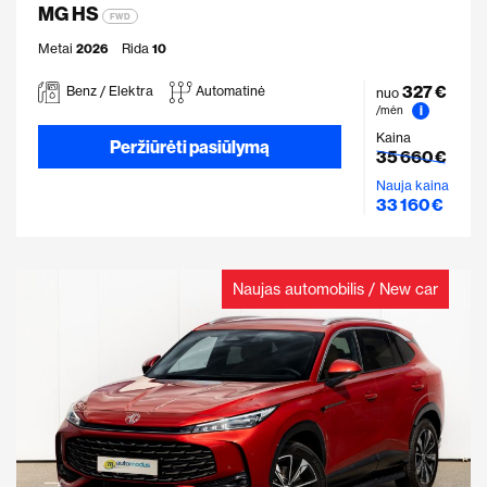
MG HS
FWD
Metai
2026
Rida
10
327 €
Benz / Elektra
Automatinė
nuo
i
/mėn
Kaina
Peržiūrėti pasiūlymą
35 660 €
Nauja kaina
33 160 €
Naujas automobilis / New car