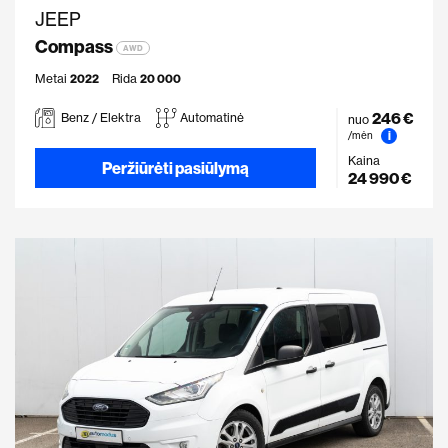
JEEP
Compass
AWD
Metai
2022
Rida
20 000
246 €
Benz / Elektra
Automatinė
nuo
i
/mėn
Kaina
Peržiūrėti pasiūlymą
24 990 €