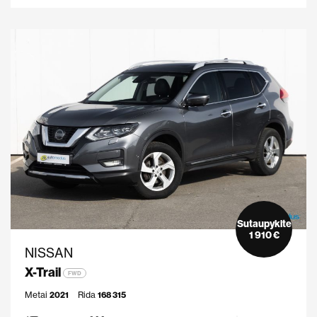
Sutaupykite
1 910 €
NISSAN
X-Trail
FWD
Metai
2021
Rida
168 315