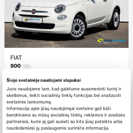
FIAT
500
FWD
Metai
2022
Rida
35 950
Šioje svetainėje naudojami slapukai
138 €
Benzinas
Mechaninė
nuo
Juos naudojame tam, kad galėtume suasmeninti turinį ir
i
/mėn
skelbimus, teikti socialinių tinklų funkcijas bei analizuoti
Kaina
Peržiūrėti pasiūlymą
svetainės lankomumą.
13 950 €
Informacija apie jūsų naudojimąsi svetaine gali būti
bendrinama su mūsų socialinių tinklų, reklamos ir analizės
partneriais, kurie ją gali susieti su kita jūsų pateikta arba
naudodamiesi jų paslaugomis surinkta informacija.