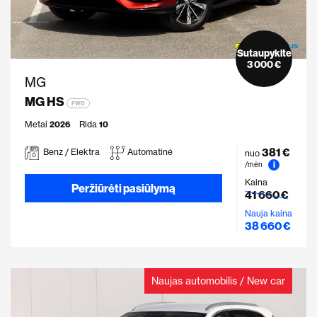
Sutaupykite
3 000 €
MG
MG HS
FWD
Metai
2026
Rida
10
381 €
Benz / Elektra
Automatinė
nuo
i
/mėn
Kaina
Peržiūrėti pasiūlymą
41 660 €
Nauja kaina
38 660 €
Naujas automobilis / New car