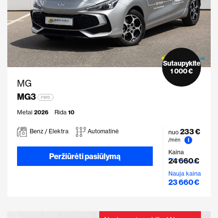
Sutaupykite
1 000 €
MG
MG3
FWD
Metai
2026
Rida
10
233 €
Benz / Elektra
Automatinė
nuo
i
/mėn
Kaina
Peržiūrėti pasiūlymą
24 660 €
Nauja kaina
23 660 €