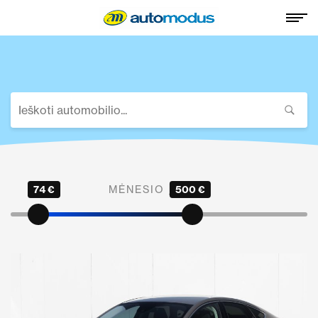
74 €
MĖNESIO ĮMOKA
500 €