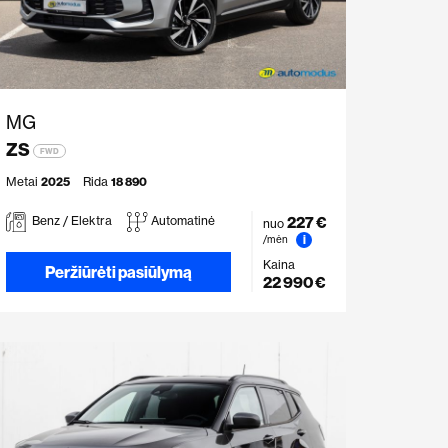
MG
ZS
FWD
Metai
2025
Rida
18 890
227 €
Benz / Elektra
Automatinė
nuo
i
/mėn
Kaina
Peržiūrėti pasiūlymą
22 990 €