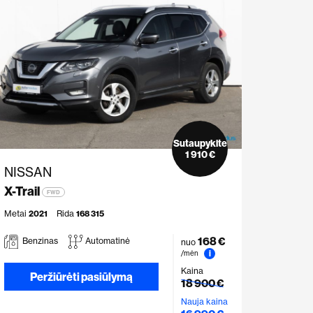
Sutaupykite
1 910 €
NISSAN
X-Trail
FWD
Metai
2021
Rida
168 315
168 €
Benzinas
Automatinė
nuo
i
/mėn
Kaina
Peržiūrėti pasiūlymą
18 900 €
Nauja kaina