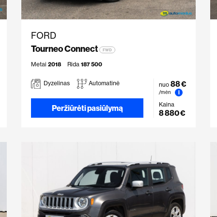
FORD
Tourneo Connect
FWD
Metai
2018
Rida
187 500
88 €
Dyzelinas
Automatinė
nuo
i
/mėn
Kaina
Peržiūrėti pasiūlymą
8 880 €