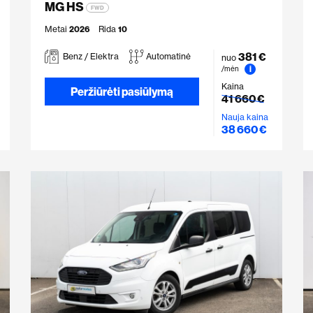
MG HS
FWD
Metai
2026
Rida
10
381 €
Benz / Elektra
Automatinė
nuo
i
/mėn
Kaina
Peržiūrėti pasiūlymą
41 660 €
Nauja kaina
38 660 €