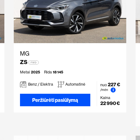
MG
ZS
FWD
Metai
2025
Rida
18 145
227 €
Benz / Elektra
Automatinė
nuo
i
/mėn
Kaina
Peržiūrėti pasiūlymą
22 990 €