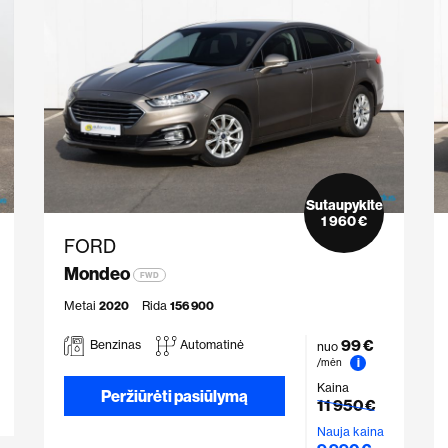
Sutaupykite
1 960 €
FORD
Mondeo
FWD
Metai
2020
Rida
156 900
99 €
Benzinas
Automatinė
nuo
i
/mėn
Kaina
Peržiūrėti pasiūlymą
11 950 €
Nauja kaina