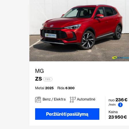
MG
ZS
FWD
Metai
2025
Rida
6 300
236 €
Benz / Elektra
Automatinė
nuo
i
/mėn
Kaina
Peržiūrėti pasiūlymą
23 950 €