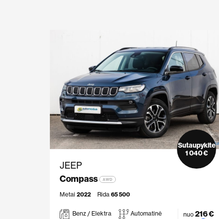
Sutaupykite
1 040 €
JEEP
Compass
AWD
Metai
2022
Rida
65 500
216 €
Benz / Elektra
Automatinė
nuo