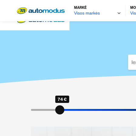
MARKĖ
MO
74 €