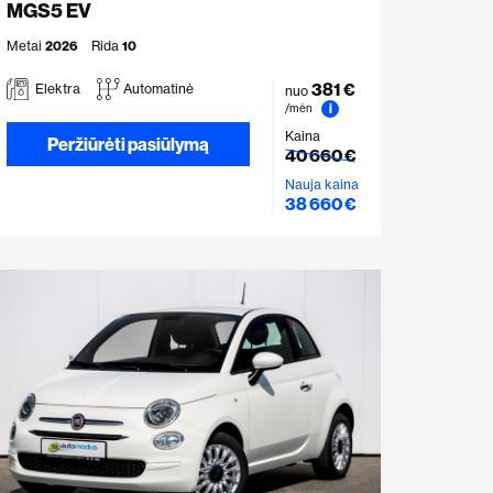
MGS5 EV
Metai
2026
Rida
10
381 €
Elektra
Automatinė
nuo
i
/mėn
Kaina
Peržiūrėti pasiūlymą
40 660 €
Nauja kaina
38 660 €