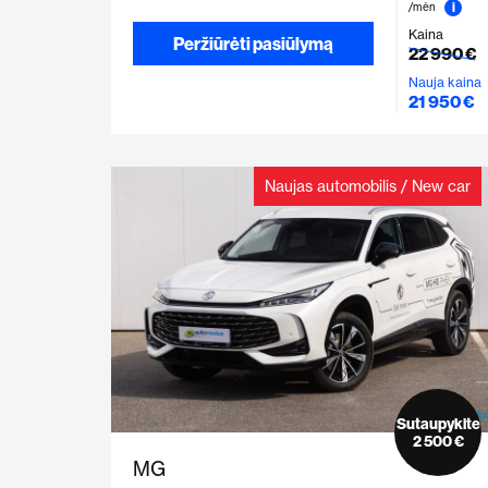
i
/mėn
Kaina
Peržiūrėti pasiūlymą
22 990 €
Nauja kaina
21 950 €
Naujas automobilis / New car
Sutaupykite
2 500 €
MG