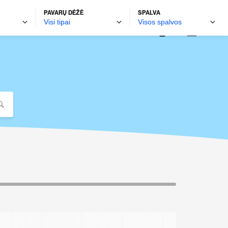
PAVARŲ DĖŽĖ
SPALVA
autobravamotors.lt