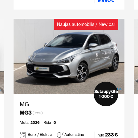
9 990 €
Naujas automobilis / New car
Sutaupykite
1 000 €
MG
MG3
FWD
Metai
2026
Rida
10
233 €
Benz / Elektra
Automatinė
nuo