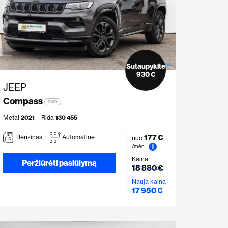
Sutaupykite
930 €
JEEP
Compass
FWD
Metai
2021
Rida
130 455
177 €
Benzinas
Automatinė
nuo
i
/mėn
Kaina
Peržiūrėti pasiūlymą
18 880 €
Nauja kaina
17 950 €